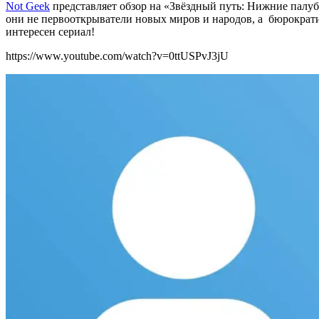
Not Geek
представляет обзор на «Звёздный путь: Нижние палубы
они не первооткрыватели новых миров и народов, а бюрократич
интересен сериал!
https://www.youtube.com/watch?v=0ttUSPvJ3jU