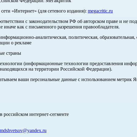
оссийской Федерации: Мегакритик
ети «Интернет» (для сетевого издания):
megacritic.ru
оответствии с законодательством РФ об авторском праве и не по
е иначе как с письменного разрешения правообладателя.
нформационно-аналитическая, политическая, образовательная, с
ации о рекламе
ные страны
хнологии (информационные технологии предоставления информа
 находящихся на территории Российской Федерации).
абатываем ваши персональные данные с использованием метрик 
в российском интернет-сегменте
mdshvetsov@yandex.ru