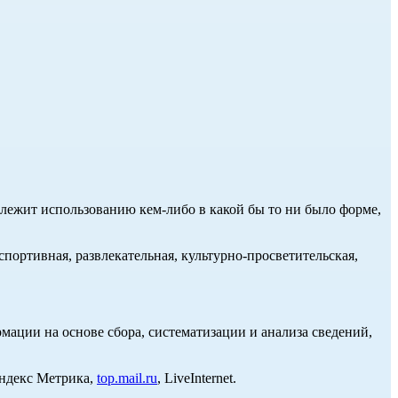
длежит использованию кем-либо в какой бы то ни было форме,
портивная, развлекательная, культурно-просветительская,
ции на основе сбора, систематизации и анализа сведений,
Яндекс Метрика,
top.mail.ru
, LiveInternet.