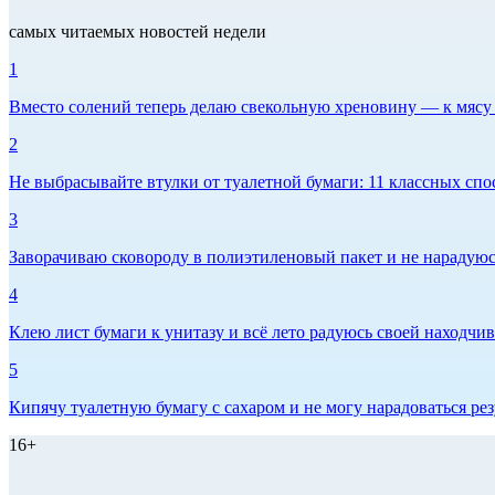
самых читаемых новостей недели
1
Вместо солений теперь делаю свекольную хреновину — к мясу и
2
Не выбрасывайте втулки от туалетной бумаги: 11 классных спо
3
Заворачиваю сковороду в полиэтиленовый пакет и не нарадуюсь 
4
Клею лист бумаги к унитазу и всё лето радуюсь своей находчиво
5
Кипячу туалетную бумагу с сахаром и не могу нарадоваться рез
16+