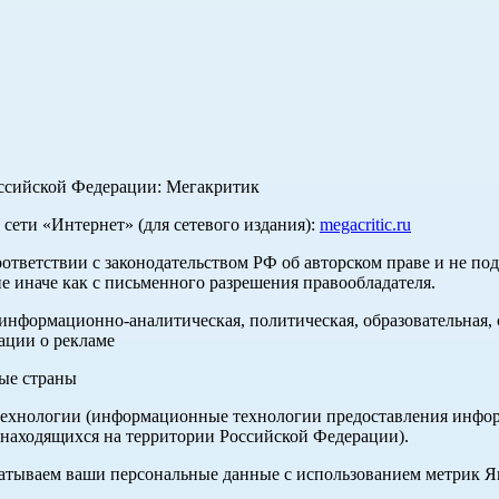
оссийской Федерации: Мегакритик
ети «Интернет» (для сетевого издания):
megacritic.ru
оответствии с законодательством РФ об авторском праве и не по
е иначе как с письменного разрешения правообладателя.
нформационно-аналитическая, политическая, образовательная, с
ации о рекламе
ные страны
хнологии (информационные технологии предоставления информа
 находящихся на территории Российской Федерации).
абатываем ваши персональные данные с использованием метрик 