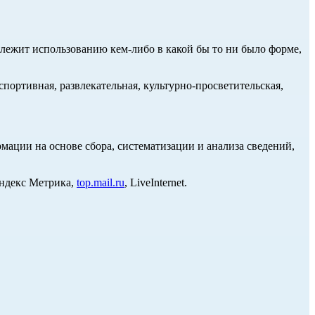
длежит использованию кем-либо в какой бы то ни было форме,
портивная, развлекательная, культурно-просветительская,
ции на основе сбора, систематизации и анализа сведений,
Яндекс Метрика,
top.mail.ru
, LiveInternet.