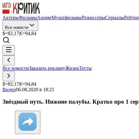
Актеры
Фильмы
Аниме
Мультфильмы
Режиссеры
Сериалы
Рейти
Все новости
$=
82,17
|
€=
94,84
Все новости
Заказать рекламу
Жизнь
Тесты
$=
82,17
|
€=
94,84
Видео
06.08.2020 в 18:21
Звёздный путь. Нижние палубы. Кратко про 1 се