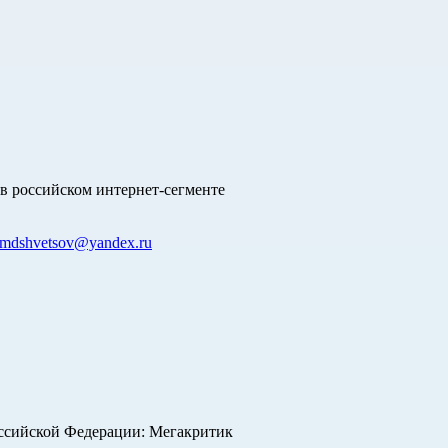
в российском интернет-сегменте
mdshvetsov@yandex.ru
оссийской Федерации: Мегакритик