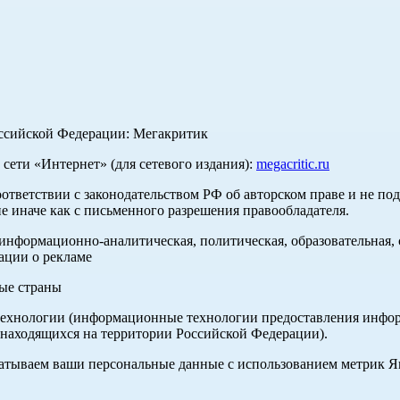
оссийской Федерации: Мегакритик
ети «Интернет» (для сетевого издания):
megacritic.ru
оответствии с законодательством РФ об авторском праве и не по
е иначе как с письменного разрешения правообладателя.
нформационно-аналитическая, политическая, образовательная, с
ации о рекламе
ные страны
хнологии (информационные технологии предоставления информа
 находящихся на территории Российской Федерации).
абатываем ваши персональные данные с использованием метрик 