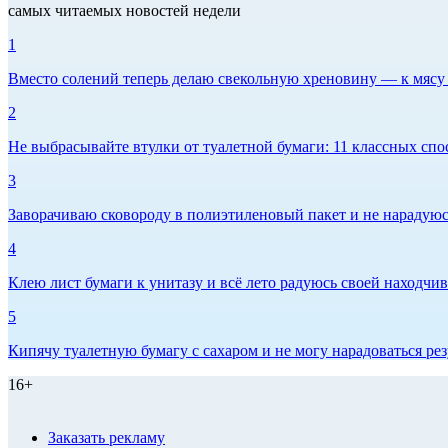
самых читаемых новостей недели
1
Вместо солений теперь делаю свекольную хреновину — к мясу и
2
Не выбрасывайте втулки от туалетной бумаги: 11 классных спо
3
Заворачиваю сковороду в полиэтиленовый пакет и не нарадуюсь 
4
Клею лист бумаги к унитазу и всё лето радуюсь своей находчиво
5
Кипячу туалетную бумагу с сахаром и не могу нарадоваться рез
16+
Заказать рекламу