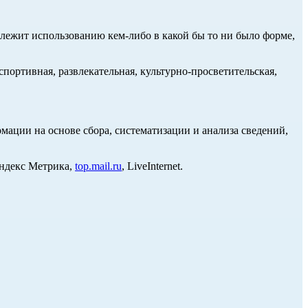
длежит использованию кем-либо в какой бы то ни было форме,
портивная, развлекательная, культурно-просветительская,
ции на основе сбора, систематизации и анализа сведений,
Яндекс Метрика,
top.mail.ru
, LiveInternet.