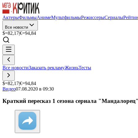
Актеры
Фильмы
Аниме
Мультфильмы
Режиссеры
Сериалы
Рейти
Все новости
$=
82,17
|
€=
94,84
Все новости
Заказать рекламу
Жизнь
Тесты
$=
82,17
|
€=
94,84
Видео
07.08.2020 в 09:30
Краткий пересказ 1 сезона сериала "Мандалорец"