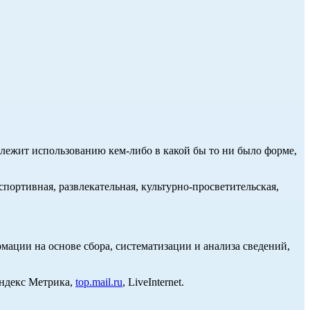
длежит использованию кем-либо в какой бы то ни было форме,
портивная, развлекательная, культурно-просветительская,
ции на основе сбора, систематизации и анализа сведений,
Яндекс Метрика,
top.mail.ru
, LiveInternet.