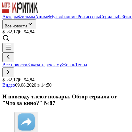
Актеры
Фильмы
Аниме
Мультфильмы
Режиссеры
Сериалы
Рейти
Все новости
$=
82,17
|
€=
94,84
Все новости
Заказать рекламу
Жизнь
Тесты
$=
82,17
|
€=
94,84
Видео
09.08.2020 в 14:50
И повсюду тлеют пожары. Обзор сериала от
"Что за кино?" №87