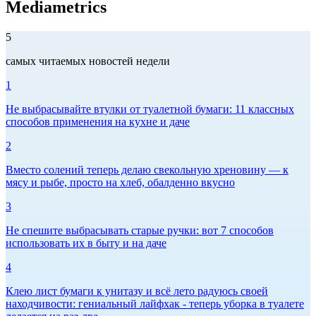
Mediametrics
5
самых читаемых новостей недели
1
Не выбрасывайте втулки от туалетной бумаги: 11 классных
способов применения на кухне и даче
2
Вместо солений теперь делаю свекольную хреновину — к
мясу и рыбе, просто на хлеб, обалденно вкусно
3
Не спешите выбрасывать старые ручки: вот 7 способов
использовать их в быту и на даче
4
Клею лист бумаги к унитазу и всё лето радуюсь своей
находчивости: гениальный лайфхак - теперь уборка в туалете