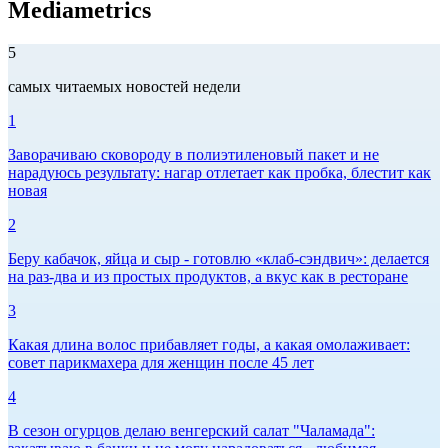
Mediametrics
5
самых читаемых новостей недели
1
Заворачиваю сковороду в полиэтиленовый пакет и не
нарадуюсь результату: нагар отлетает как пробка, блестит как
новая
2
Беру кабачок, яйца и сыр - готовлю «клаб-сэндвич»: делается
на раз-два и из простых продуктов, а вкус как в ресторане
3
Какая длина волос прибавляет годы, а какая омолаживает:
совет парикмахера для женщин после 45 лет
4
В сезон огурцов делаю венгерский салат "Чаламада":