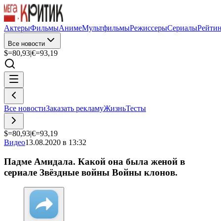
Актеры
Фильмы
Аниме
Мультфильмы
Режиссеры
Сериалы
Рейти
Все новости
$=
80,93
|
€=
93,19
Все новости
Заказать рекламу
Жизнь
Тесты
$=
80,93
|
€=
93,19
Видео
13.08.2020 в 13:32
Падме Амидала. Какой она была женой в
сериале Звёздные войны Войны клонов.