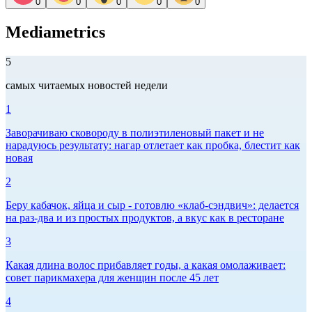
0
0
0
0
0
Mediametrics
5
самых читаемых новостей недели
1
Заворачиваю сковороду в полиэтиленовый пакет и не
нарадуюсь результату: нагар отлетает как пробка, блестит как
новая
2
Беру кабачок, яйца и сыр - готовлю «клаб-сэндвич»: делается
на раз-два и из простых продуктов, а вкус как в ресторане
3
Какая длина волос прибавляет годы, а какая омолаживает:
совет парикмахера для женщин после 45 лет
4