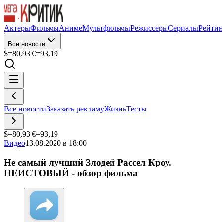
Актеры
Фильмы
Аниме
Мультфильмы
Режиссеры
Сериалы
Рейти
Все новости
$=
80,93
|
€=
93,19
Все новости
Заказать рекламу
Жизнь
Тесты
$=
80,93
|
€=
93,19
Видео
13.08.2020 в 18:00
Не самый лучший Злодей Рассел Кроу.
НЕИСТОВЫЙ - обзор фильма