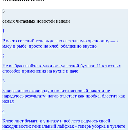
5
самых читаемых новостей недели
1
Вместо солений теперь делаю свекольную хреновину — к
мясу и рыбе, просто на хлеб, обалденно вкусно
2
Не выбрасывайте втулки от туалетной бумаги: 11 классных
способов применения на кухне и даче
3
Заворачиваю сковороду в полиэтиленовый пакет и не
нарадуюсь результату: нагар отлетает как пробка, блестит как
новая
4
Клею лист бумаги к унитазу и всё лето радуюсь своей
находчивости: гениальный лайфхак - теперь уборка в туалете