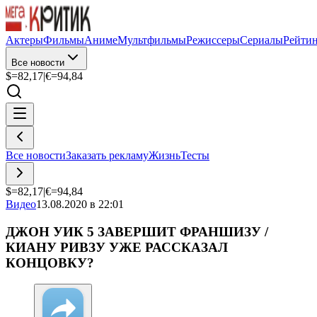
Актеры
Фильмы
Аниме
Мультфильмы
Режиссеры
Сериалы
Рейти
Все новости
$=
82,17
|
€=
94,84
Все новости
Заказать рекламу
Жизнь
Тесты
$=
82,17
|
€=
94,84
Видео
13.08.2020 в 22:01
ДЖОН УИК 5 ЗАВЕРШИТ ФРАНШИЗУ /
КИАНУ РИВЗУ УЖЕ РАССКАЗАЛ
КОНЦОВКУ?