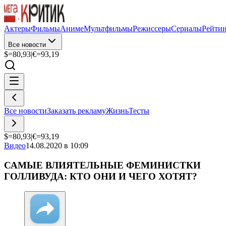
Актеры
Фильмы
Аниме
Мультфильмы
Режиссеры
Сериалы
Рейти
Все новости
$=
80,93
|
€=
93,19
Все новости
Заказать рекламу
Жизнь
Тесты
$=
80,93
|
€=
93,19
Видео
14.08.2020 в 10:09
САМЫЕ ВЛИЯТЕЛЬНЫЕ ФЕМИНИСТКИ
ГОЛЛИВУДА: КТО ОНИ И ЧЕГО ХОТЯТ?