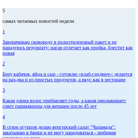
5
самых читаемых новостей недели
1
Заворачиваю сковороду в полиэтиленовый пакет и не
нарадуюсь результату: нагар отлетает как пробка, блестит как
новая
2
Беру кабачок, яйца и сыр - готовлю «клаб-сэндвич»: делается
на раз-два и из простых продуктов, а вкус как в ресторане
3
Какая длина волос прибавляет годы, а какая омолаживает:
совет парикмахера для женщин после 45 лет
4
В сезон огурцов делаю венгерский салат "Чаламада":
закатываю в банки и не могу нарадоваться - любимая