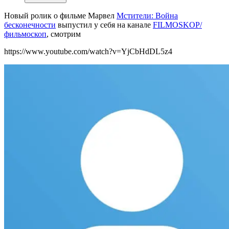
Новый ролик о фильме Марвел
Мстители: Война
бесконечности
выпустил у себя на канале
FILMOSKOP/
фильмоскоп
, смотрим
https://www.youtube.com/watch?v=YjCbHdDL5z4