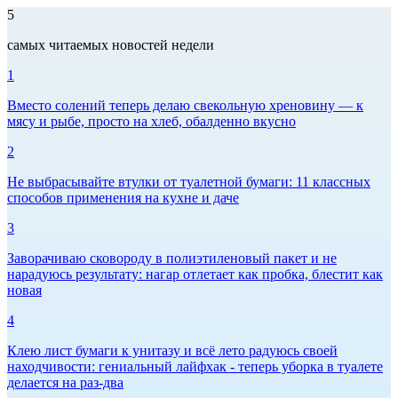
5
самых читаемых новостей недели
1
Вместо солений теперь делаю свекольную хреновину — к
мясу и рыбе, просто на хлеб, обалденно вкусно
2
Не выбрасывайте втулки от туалетной бумаги: 11 классных
способов применения на кухне и даче
3
Заворачиваю сковороду в полиэтиленовый пакет и не
нарадуюсь результату: нагар отлетает как пробка, блестит как
новая
4
Клею лист бумаги к унитазу и всё лето радуюсь своей
находчивости: гениальный лайфхак - теперь уборка в туалете
делается на раз-два