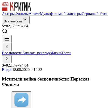
Актеры
Фильмы
Аниме
Мультфильмы
Режиссеры
Сериалы
Рейти
Все новости
$=
82,17
|
€=
94,84
Все новости
Заказать рекламу
Жизнь
Тесты
$=
82,17
|
€=
94,84
Видео
18.08.2020 в 12:32
Мстители война бесконечности: Пересказ
Фильма