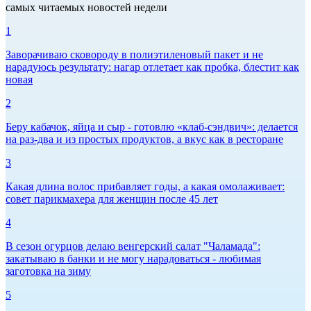
самых читаемых новостей недели
1
Заворачиваю сковороду в полиэтиленовый пакет и не
нарадуюсь результату: нагар отлетает как пробка, блестит как
новая
2
Беру кабачок, яйца и сыр - готовлю «клаб-сэндвич»: делается
на раз-два и из простых продуктов, а вкус как в ресторане
3
Какая длина волос прибавляет годы, а какая омолаживает:
совет парикмахера для женщин после 45 лет
4
В сезон огурцов делаю венгерский салат "Чаламада":
закатываю в банки и не могу нарадоваться - любимая
заготовка на зиму
5