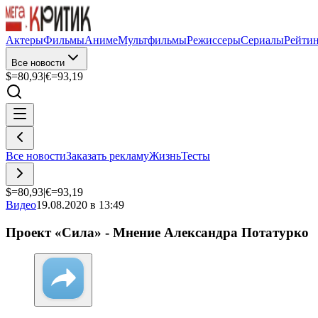
Актеры
Фильмы
Аниме
Мультфильмы
Режиссеры
Сериалы
Рейти
Все новости
$=
80,93
|
€=
93,19
Все новости
Заказать рекламу
Жизнь
Тесты
$=
80,93
|
€=
93,19
Видео
19.08.2020 в 13:49
Проект «Сила» - Мнение Александра Потатурко