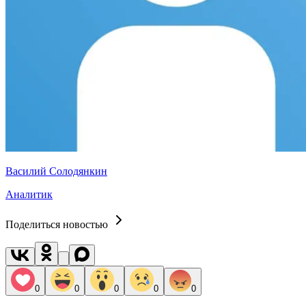
Василий Солодянкин
Аналитик
Поделиться новостью
0
0
0
0
0