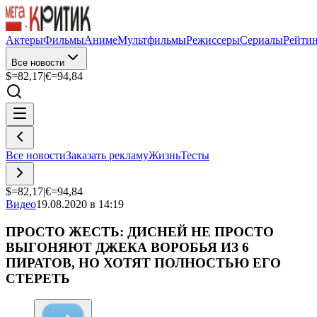
Актеры
Фильмы
Аниме
Мультфильмы
Режиссеры
Сериалы
Рейти
Все новости
$=
82,17
|
€=
94,84
Все новости
Заказать рекламу
Жизнь
Тесты
$=
82,17
|
€=
94,84
Видео
19.08.2020 в 14:19
ПРОСТО ЖЕСТЬ: ДИСНЕЙ НЕ ПРОСТО
ВЫГОНЯЮТ ДЖЕКА ВОРОБЬЯ ИЗ 6
ПИРАТОВ, НО ХОТЯТ ПОЛНОСТЬЮ ЕГО
СТЕРЕТЬ