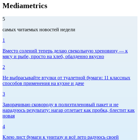
Mediametrics
5
самых читаемых новостей недели
1
Вместо солений теперь делаю свекольную хреновину — к
мясу и рыбе, просто на хлеб, обалденно вкусно
2
Не выбрасывайте втулки от туалетной бумаги: 11 классных
способов применения на кухне и даче
3
Заворачиваю сковороду в полиэтиленовый пакет и не
нарадуюсь результату: нагар отлетает как пробка, блестит как
новая
4
Клею лист бумаги к унитазу и всё лето радуюсь своей