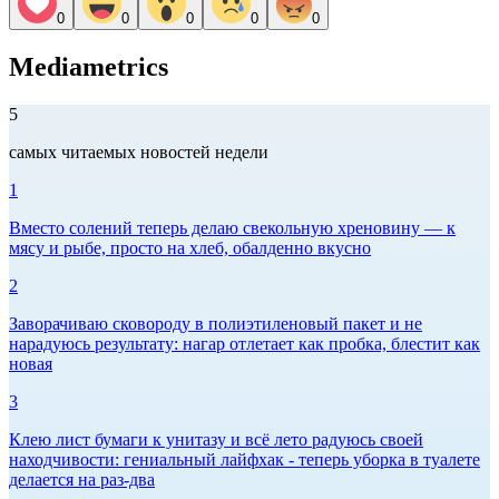
0
0
0
0
0
Mediametrics
5
самых читаемых новостей недели
1
Вместо солений теперь делаю свекольную хреновину — к
мясу и рыбе, просто на хлеб, обалденно вкусно
2
Заворачиваю сковороду в полиэтиленовый пакет и не
нарадуюсь результату: нагар отлетает как пробка, блестит как
новая
3
Клею лист бумаги к унитазу и всё лето радуюсь своей
находчивости: гениальный лайфхак - теперь уборка в туалете
делается на раз-два