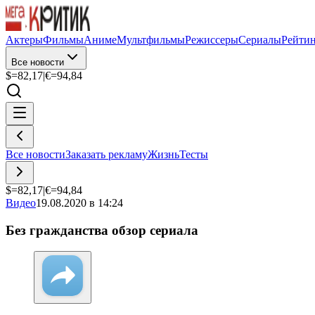
Актеры
Фильмы
Аниме
Мультфильмы
Режиссеры
Сериалы
Рейти
Все новости
$=
82,17
|
€=
94,84
Все новости
Заказать рекламу
Жизнь
Тесты
$=
82,17
|
€=
94,84
Видео
19.08.2020 в 14:24
Без гражданства обзор сериала