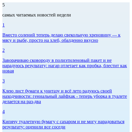
5
самых читаемых новостей недели
1
Вместо солений теперь делаю свекольную хреновину — к
мясу и рыбе, просто на хлеб, обалденно вкусно
2
Заворачиваю сковороду в полиэтиленовый пакет и не
нарадуюсь результату: нагар отлетает как пробка, блестит как
новая
3
Клею лист бумаги к унитазу и всё лето радуюсь своей
находчивости: гениальный лайфхак - теперь уборка в туалете
делается на раз-два
4
Кипячу туалетную бумагу с сахаром и не могу нарадоваться
результату: оценили все соседи