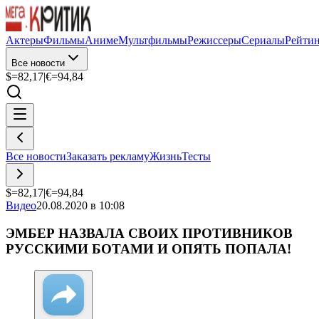
Актеры
Фильмы
Аниме
Мультфильмы
Режиссеры
Сериалы
Рейти
Все новости
$=
82,17
|
€=
94,84
Все новости
Заказать рекламу
Жизнь
Тесты
$=
82,17
|
€=
94,84
Видео
20.08.2020 в 10:08
ЭМБЕР НАЗВАЛА СВОИХ ПРОТИВНИКОВ
РУССКИМИ БОТАМИ И ОПЯТЬ ПОПАЛА!