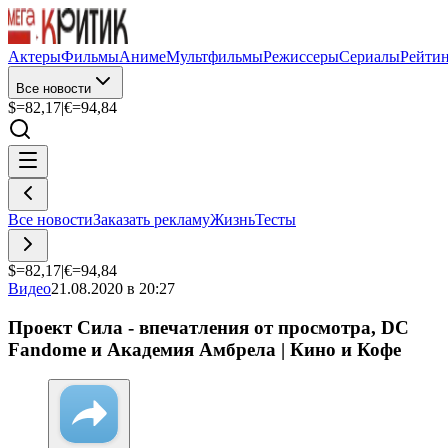
Актеры
Фильмы
Аниме
Мультфильмы
Режиссеры
Сериалы
Рейти
Все новости
$=
82,17
|
€=
94,84
Все новости
Заказать рекламу
Жизнь
Тесты
$=
82,17
|
€=
94,84
Видео
21.08.2020 в 20:27
Проект Сила - впечатления от просмотра, DC
Fandome и Академия Амбрела | Кино и Кофе