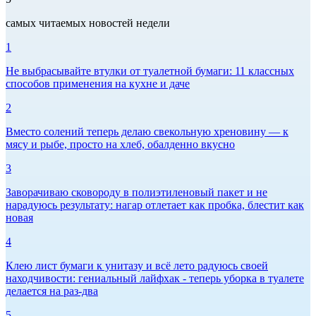
самых читаемых новостей недели
1
Не выбрасывайте втулки от туалетной бумаги: 11 классных
способов применения на кухне и даче
2
Вместо солений теперь делаю свекольную хреновину — к
мясу и рыбе, просто на хлеб, обалденно вкусно
3
Заворачиваю сковороду в полиэтиленовый пакет и не
нарадуюсь результату: нагар отлетает как пробка, блестит как
новая
4
Клею лист бумаги к унитазу и всё лето радуюсь своей
находчивости: гениальный лайфхак - теперь уборка в туалете
делается на раз-два
5