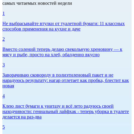
самых читаемых новостей недели
1
Не выбрасывайте втулки от туалетной бумаги: 11 классных
способов применения на кухне и даче
2
Вместо солений теперь делаю свекольную хреновину — к
мясу и рыбе, просто на хлеб, обалденно вкусно
3
Заворачиваю сковороду в полиэтиленовый пакет и не
нарадуюсь результату: нагар отлетает как пробка, блестит как
новая
4
Клею лист бумаги к унитазу и всё лето радуюсь своей
находчивости: гениальный лайфхак - теперь уборка в туалете
делается на раз-два
5