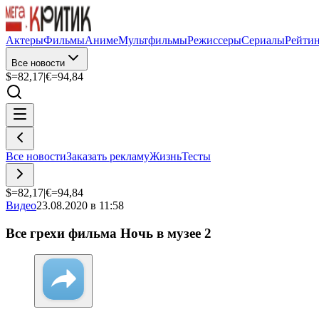
Актеры
Фильмы
Аниме
Мультфильмы
Режиссеры
Сериалы
Рейти
Все новости
$=
82,17
|
€=
94,84
Все новости
Заказать рекламу
Жизнь
Тесты
$=
82,17
|
€=
94,84
Видео
23.08.2020 в 11:58
Все грехи фильма Ночь в музее 2