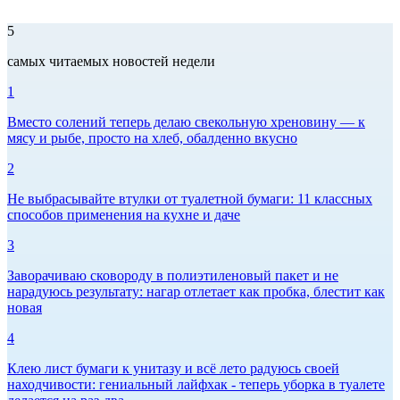
5
самых читаемых новостей недели
1
Вместо солений теперь делаю свекольную хреновину — к
мясу и рыбе, просто на хлеб, обалденно вкусно
2
Не выбрасывайте втулки от туалетной бумаги: 11 классных
способов применения на кухне и даче
3
Заворачиваю сковороду в полиэтиленовый пакет и не
нарадуюсь результату: нагар отлетает как пробка, блестит как
новая
4
Клею лист бумаги к унитазу и всё лето радуюсь своей
находчивости: гениальный лайфхак - теперь уборка в туалете