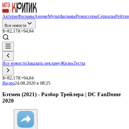
Актеры
Фильмы
Аниме
Мультфильмы
Режиссеры
Сериалы
Рейти
Все новости
$=
82,17
|
€=
94,84
Все новости
Заказать рекламу
Жизнь
Тесты
$=
82,17
|
€=
94,84
Видео
24.08.2020 в 08:25
Бэтмен (2021) - Разбор Трейлера | DC FanDome
2020