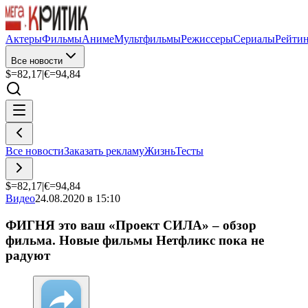
Актеры
Фильмы
Аниме
Мультфильмы
Режиссеры
Сериалы
Рейти
Все новости
$=
82,17
|
€=
94,84
Все новости
Заказать рекламу
Жизнь
Тесты
$=
82,17
|
€=
94,84
Видео
24.08.2020 в 15:10
ФИГНЯ это ваш «Проект СИЛА» – обзор
фильма. Новые фильмы Нетфликс пока не
радуют