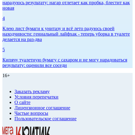
нарадуюсь результату: нагар отлетает как пробка, блестит как
новая
4
Клею лист бумаги к унитазу и всё лето радуюсь своей
находчивости: гениальный лайфхак - теперь уборка в туалете
делается на раз-два
5
Кипячу туалетную бумагу с сахаром и не могу нарадоваться
результату: оценили все соседи
16+
Заказать рекламу
Условия перепечатки
О сайте
Лицензионное соглашение
Частые вопросы
Пользовательское соглашение