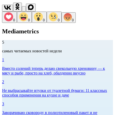
0
0
0
0
0
Mediametrics
5
самых читаемых новостей недели
1
Вместо солений теперь делаю свекольную хреновину — к
мясу и рыбе, просто на хлеб, обалденно вкусно
2
Не выбрасывайте втулки от туалетной бумаги: 11 классных
способов применения на кухне и даче
3
Заворачиваю сковороду в полиэтиленовый пакет и не