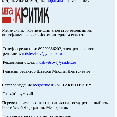
метрик Яндекс Метрика,
top.mail.ru
, LiveInternet.
Мегакритик - крупнейший агрегатор рецензий на
кинофильмы в российском интернет-сегменте
Телефон редакции: 89220866202, электронная почта
редакции:
mdshvetsov@yandex.ru
Рекламный отдел:
mdshvetsov@yandex.ru
Главный редактор Швецов Максим Дмитриевич
Сетевое издание
megacritic.ru
(МЕГАКРИТИК.РУ)
Язык(и): русский
Перевод наименования (названия) на государственный язык
Российской Федерации: Мегакритик
Доменное имя сайта в информационно-