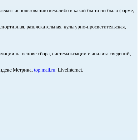
длежит использованию кем-либо в какой бы то ни было форме,
портивная, развлекательная, культурно-просветительская,
ции на основе сбора, систематизации и анализа сведений,
Яндекс Метрика,
top.mail.ru
, LiveInternet.