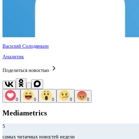
Василий Солодянкин
Аналитик
Поделиться новостью
0
0
0
0
0
Mediametrics
5
самых читаемых новостей недели