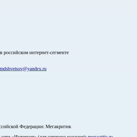
в российском интернет-сегменте
mdshvetsov@yandex.ru
оссийской Федерации: Мегакритик
ети «Интернет» (для сетевого издания):
megacritic.ru