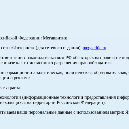
оссийской Федерации: Мегакритик
ети «Интернет» (для сетевого издания):
megacritic.ru
оответствии с законодательством РФ об авторском праве и не по
е иначе как с письменного разрешения правообладателя.
нформационно-аналитическая, политическая, образовательная, с
ации о рекламе
ные страны
хнологии (информационные технологии предоставления информа
 находящихся на территории Российской Федерации).
абатываем ваши персональные данные с использованием метрик 