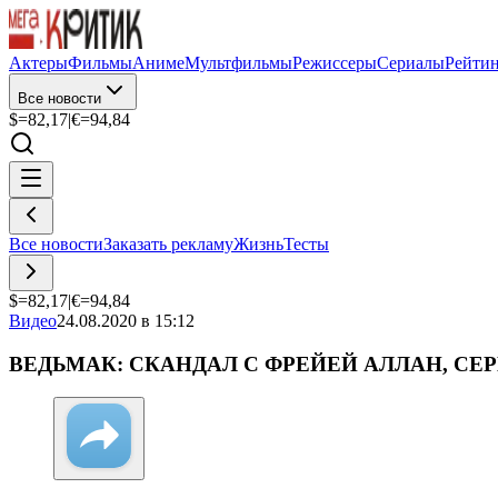
Актеры
Фильмы
Аниме
Мультфильмы
Режиссеры
Сериалы
Рейти
Все новости
$=
82,17
|
€=
94,84
Все новости
Заказать рекламу
Жизнь
Тесты
$=
82,17
|
€=
94,84
Видео
24.08.2020 в 15:12
ВЕДЬМАК: СКАНДАЛ С ФРЕЙЕЙ АЛЛАН, СЕ