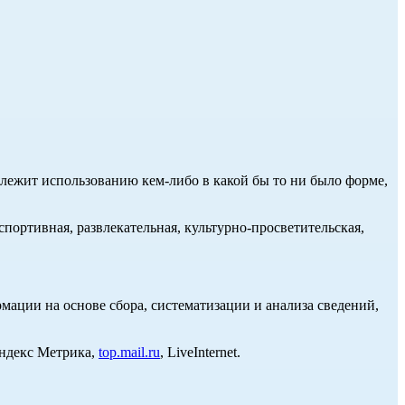
длежит использованию кем-либо в какой бы то ни было форме,
портивная, развлекательная, культурно-просветительская,
ции на основе сбора, систематизации и анализа сведений,
Яндекс Метрика,
top.mail.ru
, LiveInternet.