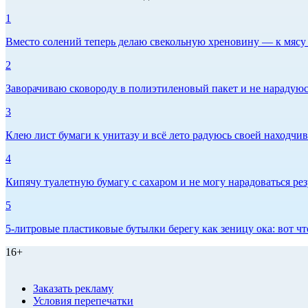
1
Вместо солений теперь делаю свекольную хреновину — к мясу и
2
Заворачиваю сковороду в полиэтиленовый пакет и не нарадуюсь 
3
Клею лист бумаги к унитазу и всё лето радуюсь своей находчиво
4
Кипячу туалетную бумагу с сахаром и не могу нарадоваться рез
5
5-литровые пластиковые бутылки берегу как зеницу ока: вот ч
16+
Заказать рекламу
Условия перепечатки