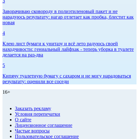
3
Заворачиваю сковороду в полиэтиленовый пакет и не
нарадуюсь результату: нагар отлетает как пробка, блестит как
новая
4
Клею лист бумаги к унитазу и всё лето радуюсь своей
находчивости: гениальный лайфхак - теперь уборка в туалете
делается на раз-два
5
Кипячу туалетную бумагу с сахаром и не могу нарадоваться
результату: оценили все соседи
16+
Заказать рекламу
Условия перепечатки
О сайте
Лицензионное соглашение
Частые вопросы
Пользовательское соглашение