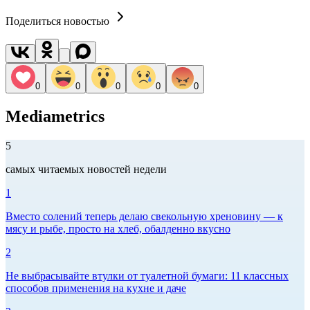
Поделиться новостью
0
0
0
0
0
Mediametrics
5
самых читаемых новостей недели
1
Вместо солений теперь делаю свекольную хреновину — к
мясу и рыбе, просто на хлеб, обалденно вкусно
2
Не выбрасывайте втулки от туалетной бумаги: 11 классных
способов применения на кухне и даче