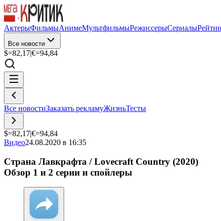
Актеры
Фильмы
Аниме
Мультфильмы
Режиссеры
Сериалы
Рейти
Все новости
$=
82,17
|
€=
94,84
Все новости
Заказать рекламу
Жизнь
Тесты
$=
82,17
|
€=
94,84
Видео
24.08.2020 в 16:35
Страна Лавкрафта / Lovecraft Country (2020)
Обзор 1 и 2 серии и спойлеры