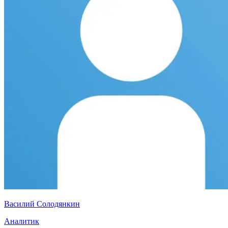
Василий Солодянкин
Аналитик