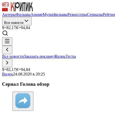
Актеры
Фильмы
Аниме
Мультфильмы
Режиссеры
Сериалы
Рейти
Все новости
$=
82,17
|
€=
94,84
Все новости
Заказать рекламу
Жизнь
Тесты
$=
82,17
|
€=
94,84
Видео
24.08.2020 в 20:25
Сериал Голова обзор