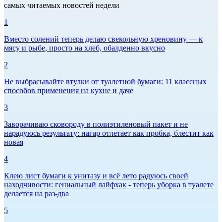
самых читаемых новостей недели
1
Вместо солений теперь делаю свекольную хреновину — к
мясу и рыбе, просто на хлеб, обалденно вкусно
2
Не выбрасывайте втулки от туалетной бумаги: 11 классных
способов применения на кухне и даче
3
Заворачиваю сковороду в полиэтиленовый пакет и не
нарадуюсь результату: нагар отлетает как пробка, блестит как
новая
4
Клею лист бумаги к унитазу и всё лето радуюсь своей
находчивости: гениальный лайфхак - теперь уборка в туалете
делается на раз-два
5