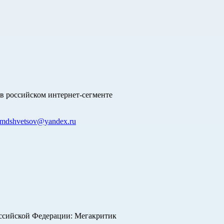
в российском интернет-сегменте
mdshvetsov@yandex.ru
оссийской Федерации: Мегакритик