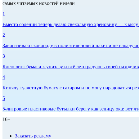
самых читаемых новостей недели
1
Вместо солений теперь делаю свекольную хреновину — к мясу и
2
Заворачиваю сковороду в полиэтиленовый пакет и не нарадуюсь 
3
Клею лист бумаги к унитазу и всё лето радуюсь своей находчиво
4
Кипячу туалетную бумагу с сахаром и не могу нарадоваться рез
5
5-литровые пластиковые бутылки берегу как зеницу ока: вот ч
16+
Заказать рекламу