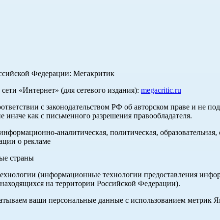
оссийской Федерации: Мегакритик
ети «Интернет» (для сетевого издания):
megacritic.ru
оответствии с законодательством РФ об авторском праве и не по
е иначе как с письменного разрешения правообладателя.
нформационно-аналитическая, политическая, образовательная, с
ации о рекламе
ные страны
хнологии (информационные технологии предоставления информа
 находящихся на территории Российской Федерации).
абатываем ваши персональные данные с использованием метрик 