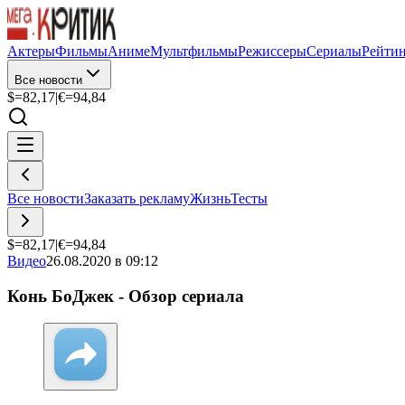
Актеры
Фильмы
Аниме
Мультфильмы
Режиссеры
Сериалы
Рейти
Все новости
$=
82,17
|
€=
94,84
Все новости
Заказать рекламу
Жизнь
Тесты
$=
82,17
|
€=
94,84
Видео
26.08.2020 в 09:12
Конь БоДжек - Обзор сериала