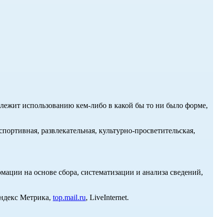
длежит использованию кем-либо в какой бы то ни было форме,
портивная, развлекательная, культурно-просветительская,
ции на основе сбора, систематизации и анализа сведений,
Яндекс Метрика,
top.mail.ru
, LiveInternet.