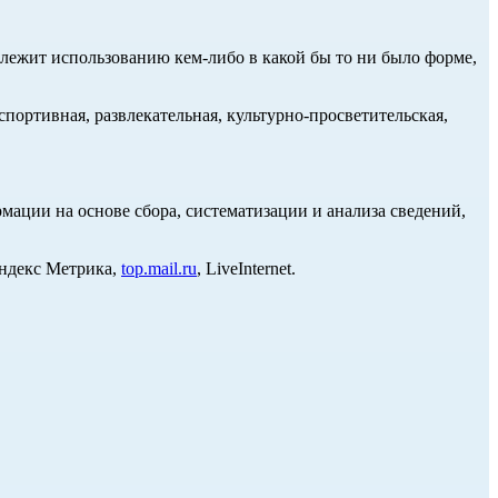
длежит использованию кем-либо в какой бы то ни было форме,
портивная, развлекательная, культурно-просветительская,
ции на основе сбора, систематизации и анализа сведений,
Яндекс Метрика,
top.mail.ru
, LiveInternet.