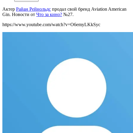
Актер
Райан Рейнольдс
продал свой бренд Aviation American
Gin. Новости от
Что за кино?
№27.
https://www.youtube.com/watch?v=O6emyLKkSyc