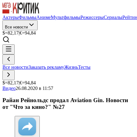
Актеры
Фильмы
Аниме
Мультфильмы
Режиссеры
Сериалы
Рейти
Все новости
$=
82,17
|
€=
94,84
Все новости
Заказать рекламу
Жизнь
Тесты
$=
82,17
|
€=
94,84
Видео
26.08.2020 в 11:57
Райан Рейнольдс продал Aviation Gin. Новости
от "Что за кино?" №27