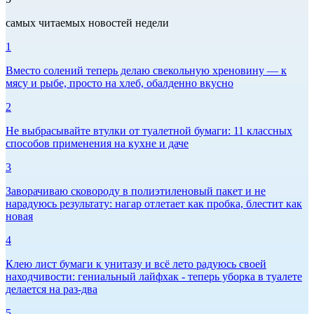
самых читаемых новостей недели
1
Вместо солений теперь делаю свекольную хреновину — к
мясу и рыбе, просто на хлеб, обалденно вкусно
2
Не выбрасывайте втулки от туалетной бумаги: 11 классных
способов применения на кухне и даче
3
Заворачиваю сковороду в полиэтиленовый пакет и не
нарадуюсь результату: нагар отлетает как пробка, блестит как
новая
4
Клею лист бумаги к унитазу и всё лето радуюсь своей
находчивости: гениальный лайфхак - теперь уборка в туалете
делается на раз-два
5