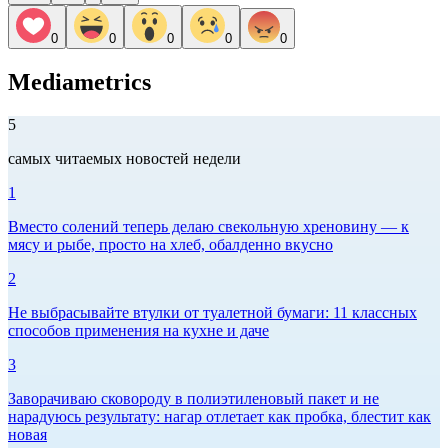
0
0
0
0
0
Mediametrics
5
самых читаемых новостей недели
1
Вместо солений теперь делаю свекольную хреновину — к
мясу и рыбе, просто на хлеб, обалденно вкусно
2
Не выбрасывайте втулки от туалетной бумаги: 11 классных
способов применения на кухне и даче
3
Заворачиваю сковороду в полиэтиленовый пакет и не
нарадуюсь результату: нагар отлетает как пробка, блестит как
новая