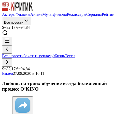
Актеры
Фильмы
Аниме
Мультфильмы
Режиссеры
Сериалы
Рейти
Все новости
$=
82,17
|
€=
94,84
Все новости
Заказать рекламу
Жизнь
Тесты
$=
82,17
|
€=
94,84
Видео
27.08.2020 в 16:11
Любовь на троих обучение всегда болезненный
процесс O’KINO