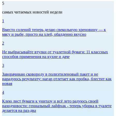
5
самых читаемых новостей недели
1
Вместо солений теперь делаю свекольную хреновину — к
мясу и рыбе, просто на хлеб, обалденно вкусно
2
Не выбрасывайте втулки от туалетной бумаги: 11 классных
способов применения на кухне и даче
3
Заворачиваю сковороду в полиэтиленовый пакет и не
нарадуюсь результату: нагар отлетает как пробка, блестит как
новая
4
Клею лист бумаги к унитазу и всё лето радуюсь своей
находчивости: гениальный лайфхак - теперь уборка в туалете
делается на раз-два