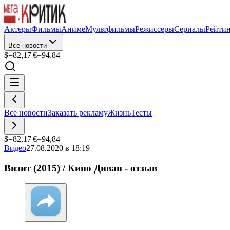
Актеры
Фильмы
Аниме
Мультфильмы
Режиссеры
Сериалы
Рейти
Все новости
$=
82,17
|
€=
94,84
Все новости
Заказать рекламу
Жизнь
Тесты
$=
82,17
|
€=
94,84
Видео
27.08.2020 в 18:19
Визит (2015) / Кино Диван - отзыв