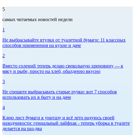
5
самых читаемых новостей недели
1
Не выбрасывайте втулки от туалетной бумаги: 11 классных
способов применения на кухне и даче
2
Вместо солений теперь делаю свекольную хреновину — к
мясу и рыбе, просто на хлеб, обалденно вкусно
3
Не спешите выбрасывать старые ручки: вот 7 способов
использовать их в быту и на даче
4
Клею лист бумаги к унитазу и всё лето радуюсь своей
находчивости: гениальный лайфхак - теперь уборка в туалете
делается на раз-два