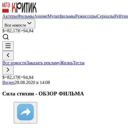
Актеры
Фильмы
Аниме
Мультфильмы
Режиссеры
Сериалы
Рейти
Все новости
$=
82,17
|
€=
94,84
Все новости
Заказать рекламу
Жизнь
Тесты
$=
82,17
|
€=
94,84
Видео
28.08.2020 в 14:08
Сила стихии - ОБЗОР ФИЛЬМА