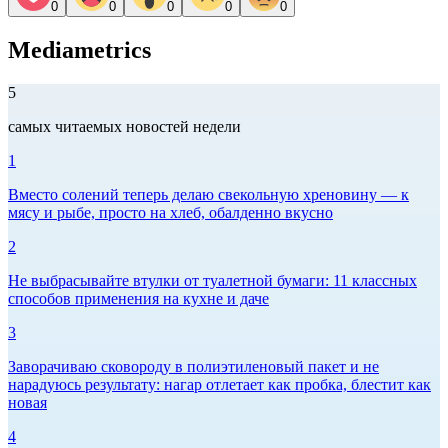
0
0
0
0
0
Mediametrics
5
самых читаемых новостей недели
1
Вместо солений теперь делаю свекольную хреновину — к
мясу и рыбе, просто на хлеб, обалденно вкусно
2
Не выбрасывайте втулки от туалетной бумаги: 11 классных
способов применения на кухне и даче
3
Заворачиваю сковороду в полиэтиленовый пакет и не
нарадуюсь результату: нагар отлетает как пробка, блестит как
новая
4