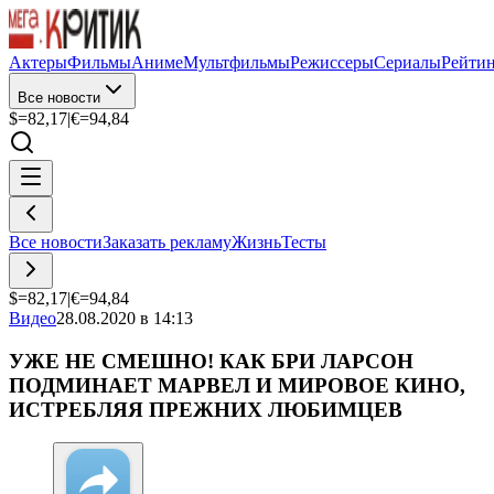
Актеры
Фильмы
Аниме
Мультфильмы
Режиссеры
Сериалы
Рейти
Все новости
$=
82,17
|
€=
94,84
Все новости
Заказать рекламу
Жизнь
Тесты
$=
82,17
|
€=
94,84
Видео
28.08.2020 в 14:13
УЖЕ НЕ СМЕШНО! КАК БРИ ЛАРСОН
ПОДМИНАЕТ МАРВЕЛ И МИРОВОЕ КИНО,
ИСТРЕБЛЯЯ ПРЕЖНИХ ЛЮБИМЦЕВ