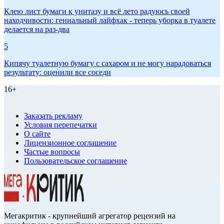
Клею лист бумаги к унитазу и всё лето радуюсь своей
находчивости: гениальный лайфхак - теперь уборка в туалете
делается на раз-два
5
Кипячу туалетную бумагу с сахаром и не могу нарадоваться
результату: оценили все соседи
16+
Заказать рекламу
Условия перепечатки
О сайте
Лицензионное соглашение
Частые вопросы
Пользовательское соглашение
Мегакритик - крупнейший агрегатор рецензий на