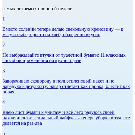
самых читаемых новостей недели
1
Вместо солений теперь делаю свекольную хреновину — к
мясу и рыбе, просто на хлеб, обалденно вкусно
2
Не выбрасывайте втулки от туалетной бумаги: 11 классных
способов применения на кухне и даче
3
Заворачиваю сковороду в полиэтиленовый пакет и не
нарадуюсь результату: нагар отлетает как пробка, блестит как
новая
4
Клею лист бумаги к унитазу и всё лето радуюсь своей
находчивости: гениальный лайфхак - теперь уборка в туалете
делается на раз-два
5