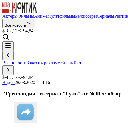
Актеры
Фильмы
Аниме
Мультфильмы
Режиссеры
Сериалы
Рейти
Все новости
$=
82,17
|
€=
94,84
Все новости
Заказать рекламу
Жизнь
Тесты
$=
82,17
|
€=
94,84
Видео
28.08.2020 в 14:16
"Гренландия" и сериал "Гуль" от Netflix: обзор