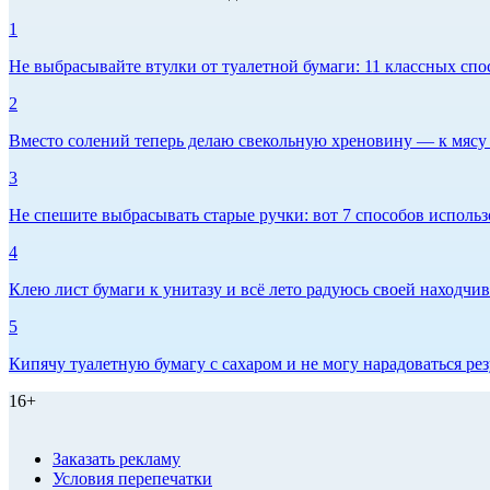
1
Не выбрасывайте втулки от туалетной бумаги: 11 классных спо
2
Вместо солений теперь делаю свекольную хреновину — к мясу и
3
Не спешите выбрасывать старые ручки: вот 7 способов использо
4
Клею лист бумаги к унитазу и всё лето радуюсь своей находчиво
5
Кипячу туалетную бумагу с сахаром и не могу нарадоваться рез
16+
Заказать рекламу
Условия перепечатки