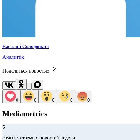
Василий Солодянкин
Аналитик
Поделиться новостью
0
0
0
0
0
Mediametrics
5
самых читаемых новостей недели