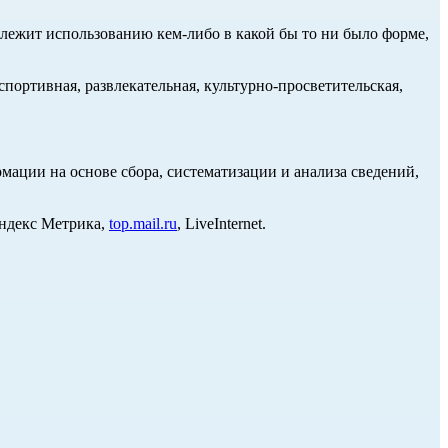
длежит использованию кем-либо в какой бы то ни было форме,
портивная, развлекательная, культурно-просветительская,
ции на основе сбора, систематизации и анализа сведений,
Яндекс Метрика,
top.mail.ru
, LiveInternet.