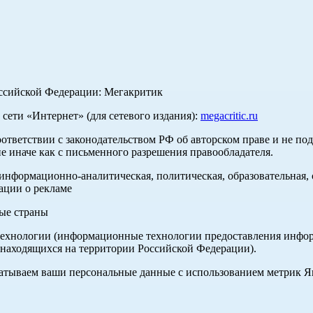
оссийской Федерации: Мегакритик
ети «Интернет» (для сетевого издания):
megacritic.ru
оответствии с законодательством РФ об авторском праве и не по
е иначе как с письменного разрешения правообладателя.
нформационно-аналитическая, политическая, образовательная, с
ации о рекламе
ные страны
хнологии (информационные технологии предоставления информа
 находящихся на территории Российской Федерации).
абатываем ваши персональные данные с использованием метрик 