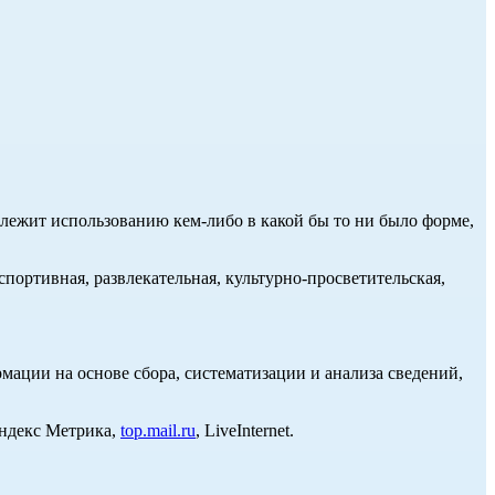
длежит использованию кем-либо в какой бы то ни было форме,
портивная, развлекательная, культурно-просветительская,
ции на основе сбора, систематизации и анализа сведений,
Яндекс Метрика,
top.mail.ru
, LiveInternet.