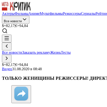
Актеры
Фильмы
Аниме
Мультфильмы
Режиссеры
Сериалы
Рейти
Все новости
$=
82,17
|
€=
94,84
Все новости
Заказать рекламу
Жизнь
Тесты
$=
82,17
|
€=
94,84
Видео
31.08.2020 в 08:48
ТОЛЬКО ЖЕНИЩИНЫ РЕЖИССЕРЫ! ДИРЕКТО