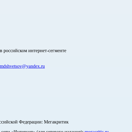
в российском интернет-сегменте
mdshvetsov@yandex.ru
оссийской Федерации: Мегакритик
ети «Интернет» (для сетевого издания):
megacritic.ru