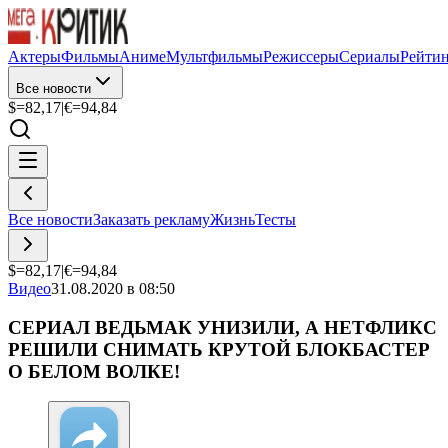
Актеры
Фильмы
Аниме
Мультфильмы
Режиссеры
Сериалы
Рейти
Все новости
$=
82,17
|
€=
94,84
Все новости
Заказать рекламу
Жизнь
Тесты
$=
82,17
|
€=
94,84
Видео
31.08.2020 в 08:50
СЕРИАЛ ВЕДЬМАК УНИЗИЛИ, А НЕТФЛИКС
РЕШИЛИ СНИМАТЬ КРУТОЙ БЛОКБАСТЕР
О БЕЛОМ ВОЛКЕ!