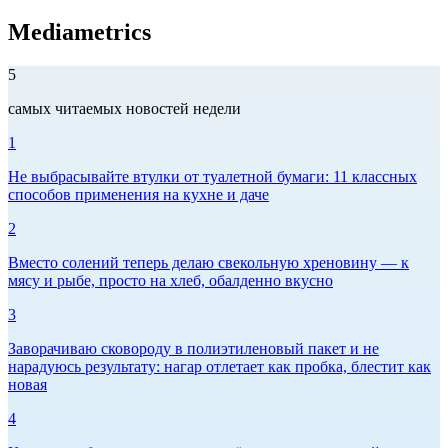
Mediametrics
5
самых читаемых новостей недели
1
Не выбрасывайте втулки от туалетной бумаги: 11 классных
способов применения на кухне и даче
2
Вместо солений теперь делаю свекольную хреновину — к
мясу и рыбе, просто на хлеб, обалденно вкусно
3
Заворачиваю сковороду в полиэтиленовый пакет и не
нарадуюсь результату: нагар отлетает как пробка, блестит как
новая
4