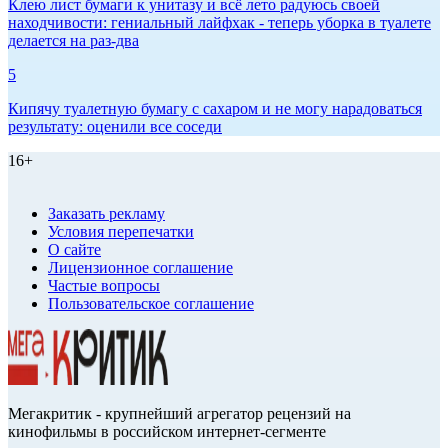
Клею лист бумаги к унитазу и всё лето радуюсь своей
находчивости: гениальный лайфхак - теперь уборка в туалете
делается на раз-два
5
Кипячу туалетную бумагу с сахаром и не могу нарадоваться
результату: оценили все соседи
16+
Заказать рекламу
Условия перепечатки
О сайте
Лицензионное соглашение
Частые вопросы
Пользовательское соглашение
Мегакритик - крупнейший агрегатор рецензий на
кинофильмы в российском интернет-сегменте