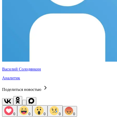
Василий Солодянкин
Аналитик
Поделиться новостью
0
0
0
0
0