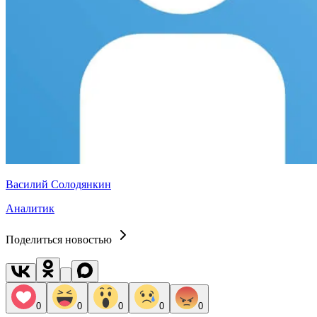
Василий Солодянкин
Аналитик
Поделиться новостью
0
0
0
0
0