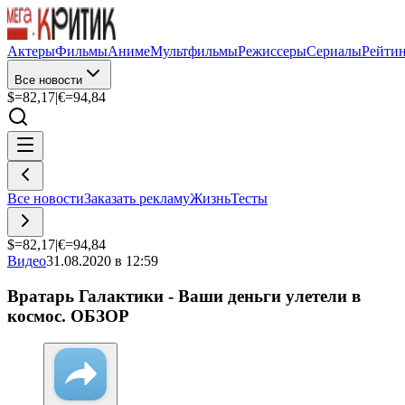
Актеры
Фильмы
Аниме
Мультфильмы
Режиссеры
Сериалы
Рейти
Все новости
$=
82,17
|
€=
94,84
Все новости
Заказать рекламу
Жизнь
Тесты
$=
82,17
|
€=
94,84
Видео
31.08.2020 в 12:59
Вратарь Галактики - Ваши деньги улетели в
космос. ОБЗОР