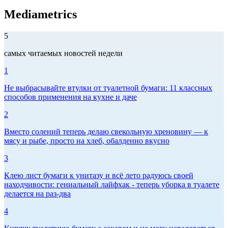
Mediametrics
5
самых читаемых новостей недели
1
Не выбрасывайте втулки от туалетной бумаги: 11 классных
способов применения на кухне и даче
2
Вместо солений теперь делаю свекольную хреновину — к
мясу и рыбе, просто на хлеб, обалденно вкусно
3
Клею лист бумаги к унитазу и всё лето радуюсь своей
находчивости: гениальный лайфхак - теперь уборка в туалете
делается на раз-два
4