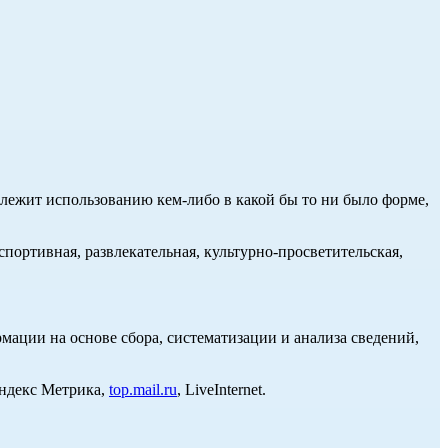
длежит использованию кем-либо в какой бы то ни было форме,
портивная, развлекательная, культурно-просветительская,
ции на основе сбора, систематизации и анализа сведений,
Яндекс Метрика,
top.mail.ru
, LiveInternet.