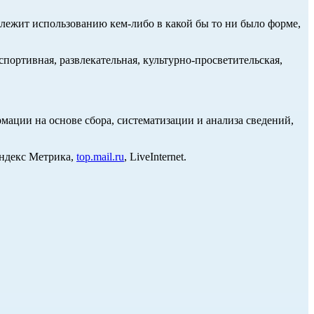
длежит использованию кем-либо в какой бы то ни было форме,
портивная, развлекательная, культурно-просветительская,
ции на основе сбора, систематизации и анализа сведений,
Яндекс Метрика,
top.mail.ru
, LiveInternet.