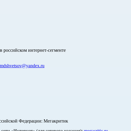
в российском интернет-сегменте
mdshvetsov@yandex.ru
оссийской Федерации: Мегакритик
ети «Интернет» (для сетевого издания):
megacritic.ru