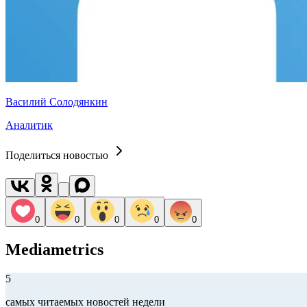
Василий Солодянкин
Аналитик
Поделиться новостью
0
0
0
0
0
Mediametrics
5
самых читаемых новостей недели