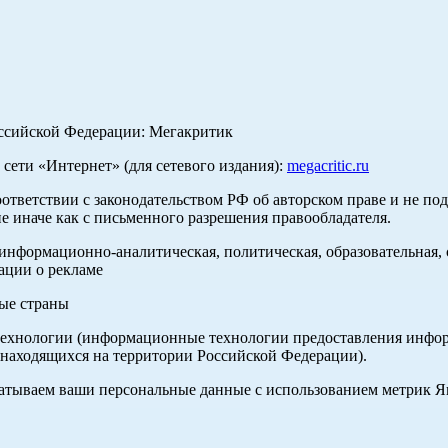
оссийской Федерации: Мегакритик
ети «Интернет» (для сетевого издания):
megacritic.ru
оответствии с законодательством РФ об авторском праве и не по
е иначе как с письменного разрешения правообладателя.
нформационно-аналитическая, политическая, образовательная, с
ации о рекламе
ные страны
хнологии (информационные технологии предоставления информа
 находящихся на территории Российской Федерации).
абатываем ваши персональные данные с использованием метрик 