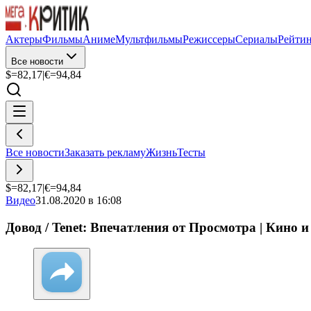
Актеры
Фильмы
Аниме
Мультфильмы
Режиссеры
Сериалы
Рейти
Все новости
$=
82,17
|
€=
94,84
Все новости
Заказать рекламу
Жизнь
Тесты
$=
82,17
|
€=
94,84
Видео
31.08.2020 в 16:08
Довод / Tenet: Впечатления от Просмотра | Кино 