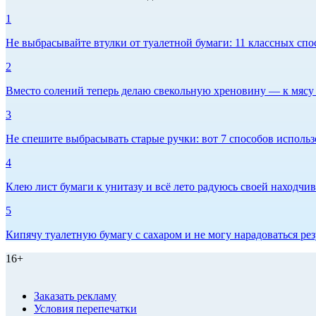
1
Не выбрасывайте втулки от туалетной бумаги: 11 классных спо
2
Вместо солений теперь делаю свекольную хреновину — к мясу и
3
Не спешите выбрасывать старые ручки: вот 7 способов использо
4
Клею лист бумаги к унитазу и всё лето радуюсь своей находчиво
5
Кипячу туалетную бумагу с сахаром и не могу нарадоваться рез
16+
Заказать рекламу
Условия перепечатки