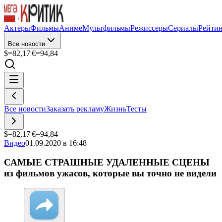
Актеры
Фильмы
Аниме
Мультфильмы
Режиссеры
Сериалы
Рейти
Все новости
$=
82,17
|
€=
94,84
Все новости
Заказать рекламу
Жизнь
Тесты
$=
82,17
|
€=
94,84
Видео
01.09.2020 в 16:48
САМЫЕ СТРАШНЫЕ УДАЛЕННЫЕ СЦЕНЫ
из фильмов ужасов, которые вы точно не видели