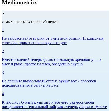
Mediametrics
5
самых читаемых новостей недели
1
Не выбрасывайте втулки от туалетной бумаги: 11 классных
способов применения на кухне и даче
2
Вместо солений теперь делаю свекольную хреновину — к
мясу и рыбе, просто на хлеб, обалденно вкусно
3
Не спешите выбрасывать старые ручки: вот 7 способов
использовать их в быту и на даче
4
Клею лист бумаги к унитазу и всё лето радуюсь своей
находчивости: гениальный лайфхак - теперь уборка в туалете