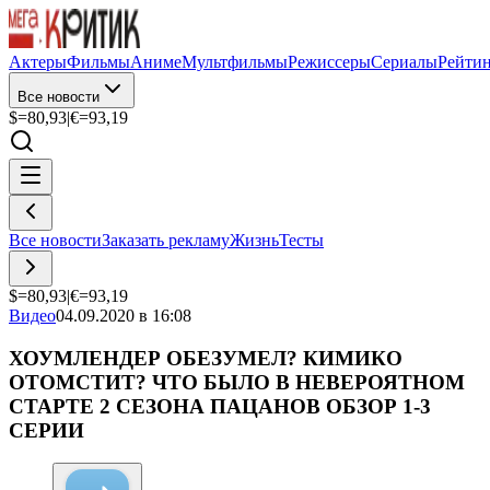
Актеры
Фильмы
Аниме
Мультфильмы
Режиссеры
Сериалы
Рейти
Все новости
$=
80,93
|
€=
93,19
Все новости
Заказать рекламу
Жизнь
Тесты
$=
80,93
|
€=
93,19
Видео
04.09.2020 в 16:08
ХОУМЛЕНДЕР ОБЕЗУМЕЛ? КИМИКО
ОТОМСТИТ? ЧТО БЫЛО В НЕВЕРОЯТНОМ
СТАРТЕ 2 СЕЗОНА ПАЦАНОВ ОБЗОР 1-3
СЕРИИ