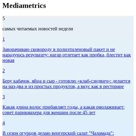
Mediametrics
5
самых читаемых новостей недели
1
Заворачиваю сковороду в полиэтиленовый пакет и не
нарадуюсь результату: нагар отлетает как пробка, блестит как
новая
2
Беру кабачок, яйца и сыр - готовлю «клаб-сэндвич»: делается
на раз-два и из простых продуктов, а вкус как в ресторане
3
Какая длина волос прибавляет годы, а какая омолаживает:
совет парикмахера для женщин после 45 лет
4
В сезон огурцов делаю венгерский салат "Чаламада":