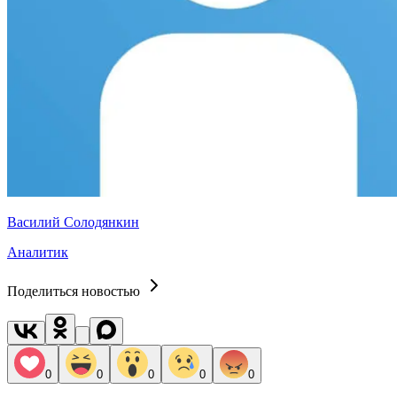
Василий Солодянкин
Аналитик
Поделиться новостью
0
0
0
0
0