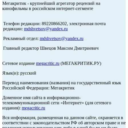
Мегакритик - крупнейший агрегатор рецензий на
кинофильмы в российском интернет-сегменте
Телефон редакции: 89220866202, электронная почта
редакции:
mdshvetsov@yandex.ru
Рекламный отдел:
mdshvetsov@yandex.ru
Главный редактор Швецов Максим Дмитриевич
Сетевое издание
megacritic.ru
(МЕГАКРИТИК.РУ)
Язык(и): русский
Перевод наименования (названия) на государственный язык
Российской Федерации: Мегакритик
Доменное имя сайта в информационно-
телекоммуникационной сети «Интернет» (для сетевого
издания):
megacritic.ru
Вся информация, размещенная на данном сайте, охраняется в
соответствии с законодательством РФ об авторском праве и не
подлежит использованию кем-либо в какой бы то ни было