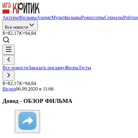
Актеры
Фильмы
Аниме
Мультфильмы
Режиссеры
Сериалы
Рейти
Все новости
$=
82,17
|
€=
94,84
Все новости
Заказать рекламу
Жизнь
Тесты
$=
82,17
|
€=
94,84
Видео
06.09.2020 в 11:06
Довод - ОБЗОР ФИЛЬМА