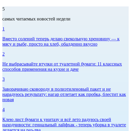
5
самых читаемых новостей недели
1
Вместо солений теперь делаю свекольную хреновину — к
мясу и рыбе, просто на хлеб, обалденно вкусно
2
Не выбрасывайте втулки от туалетной бумаги: 11 классных
способов применения на кухне и даче
3
Заворачиваю сковороду в полиэтиленовый пакет и не
нарадуюсь результату: нагар отлетает как пробка, блестит как
новая
4
Клею лист бумаги к унитазу и всё лето радуюсь своей
находчивости: гениальный лайфхак - теперь уборка в туалете
делается на раз-два