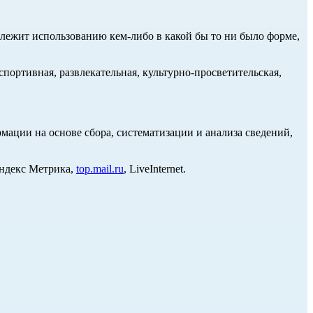
длежит использованию кем-либо в какой бы то ни было форме,
портивная, развлекательная, культурно-просветительская,
ции на основе сбора, систематизации и анализа сведений,
Яндекс Метрика,
top.mail.ru
, LiveInternet.