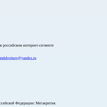
в российском интернет-сегменте
mdshvetsov@yandex.ru
оссийской Федерации: Мегакритик