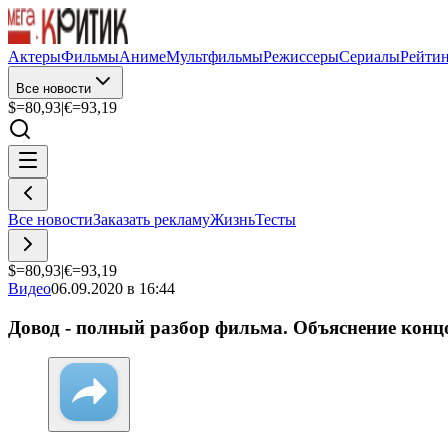
Актеры
Фильмы
Аниме
Мультфильмы
Режиссеры
Сериалы
Рейти
Все новости
$=
80,93
|
€=
93,19
Все новости
Заказать рекламу
Жизнь
Тесты
$=
80,93
|
€=
93,19
Видео
06.09.2020 в 16:44
Довод - полный разбор фильма. Объяснение конц