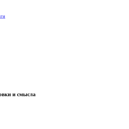
нги
овки и смысла