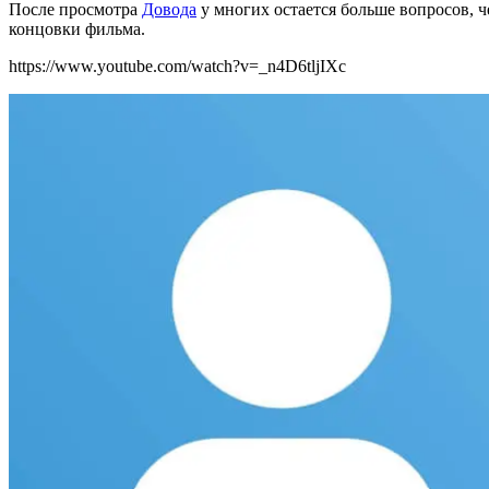
После просмотра
Довода
у многих остается больше вопросов, 
концовки фильма.
https://www.youtube.com/watch?v=_n4D6tljIXc