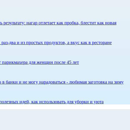
результату: нагар отлетает как пробка, блестит как новая
 раз-два и из простых продуктов, а вкус как в ресторане
ет парикмахера для женщин после 45 лет
 в банки и не могу нарадоваться - любимая заготовка на зиму
олезных идей, как использовать для уборки и уюта