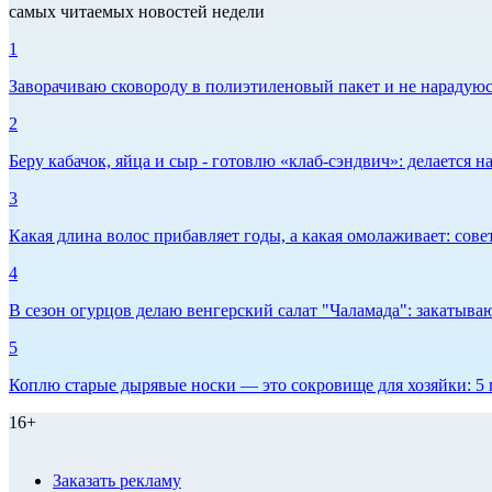
самых читаемых новостей недели
1
Заворачиваю сковороду в полиэтиленовый пакет и не нарадуюсь 
2
Беру кабачок, яйца и сыр - готовлю «клаб-сэндвич»: делается на
3
Какая длина волос прибавляет годы, а какая омолаживает: сов
4
В сезон огурцов делаю венгерский салат "Чаламада": закатываю
5
Коплю старые дырявые носки — это сокровище для хозяйки: 5 п
16+
Заказать рекламу