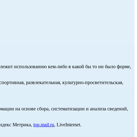
длежит использованию кем-либо в какой бы то ни было форме,
портивная, развлекательная, культурно-просветительская,
ции на основе сбора, систематизации и анализа сведений,
Яндекс Метрика,
top.mail.ru
, LiveInternet.