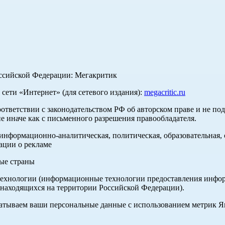
оссийской Федерации: Мегакритик
ети «Интернет» (для сетевого издания):
megacritic.ru
оответствии с законодательством РФ об авторском праве и не по
е иначе как с письменного разрешения правообладателя.
нформационно-аналитическая, политическая, образовательная, с
ации о рекламе
ные страны
хнологии (информационные технологии предоставления информа
 находящихся на территории Российской Федерации).
абатываем ваши персональные данные с использованием метрик 