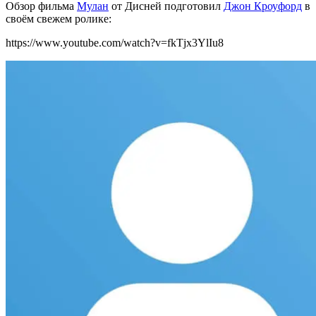
Обзор фильма
Мулан
от Дисней подготовил
Джон Кроуфорд
в
своём свежем ролике:
https://www.youtube.com/watch?v=fkTjx3YlIu8