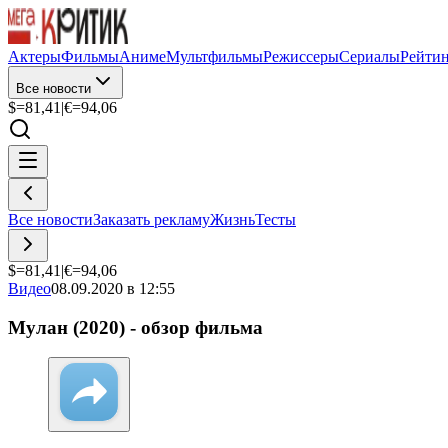
Актеры
Фильмы
Аниме
Мультфильмы
Режиссеры
Сериалы
Рейти
Все новости
$=
81,41
|
€=
94,06
Все новости
Заказать рекламу
Жизнь
Тесты
$=
81,41
|
€=
94,06
Видео
08.09.2020 в 12:55
Мулан (2020) - обзор фильма