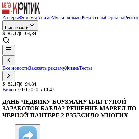
Актеры
Фильмы
Аниме
Мультфильмы
Режиссеры
Сериалы
Рейти
Все новости
$=
82,17
|
€=
94,84
Все новости
Заказать рекламу
Жизнь
Тесты
$=
82,17
|
€=
94,84
Видео
10.09.2020 в 10:47
ДАНЬ ЧЕДВИКУ БОУЗМАНУ ИЛИ ТУПОЙ
ЗАРАБОТОК БАБЛА? РЕШЕНИЕ МАРВЕЛ ПО
ЧЕРНОЙ ПАНТЕРЕ 2 ВЗБЕСИЛО МНОГИХ