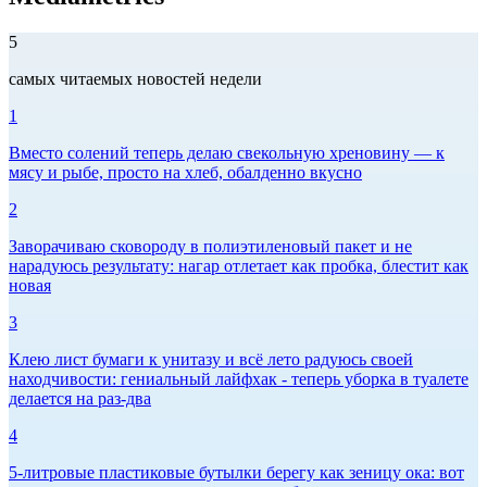
5
самых читаемых новостей недели
1
Вместо солений теперь делаю свекольную хреновину — к
мясу и рыбе, просто на хлеб, обалденно вкусно
2
Заворачиваю сковороду в полиэтиленовый пакет и не
нарадуюсь результату: нагар отлетает как пробка, блестит как
новая
3
Клею лист бумаги к унитазу и всё лето радуюсь своей
находчивости: гениальный лайфхак - теперь уборка в туалете
делается на раз-два
4
5-литровые пластиковые бутылки берегу как зеницу ока: вот