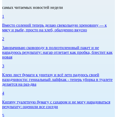
самых читаемых новостей недели
1
Вместо солений теперь делаю свекольную хреновину — к
мясу и рыбе, просто на хлеб, обалденно вкусно
2
Заворачиваю сковороду в полиэтиленовый пакет и не
нарадуюсь результату: нагар отлетает как пробка, блестит как
новая
3
Клею лист бумаги к унитазу и всё лето радуюсь своей
находчивости: гениальный лайфхак - теперь уборка в туалете
делается на раз-два
4
Кипячу туалетную бумагу с сахаром и не могу нарадоваться
результату: оценили все соседи
5