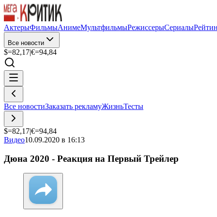
Актеры
Фильмы
Аниме
Мультфильмы
Режиссеры
Сериалы
Рейти
Все новости
$=
82,17
|
€=
94,84
Все новости
Заказать рекламу
Жизнь
Тесты
$=
82,17
|
€=
94,84
Видео
10.09.2020 в 16:13
Дюна 2020 - Реакция на Первый Трейлер