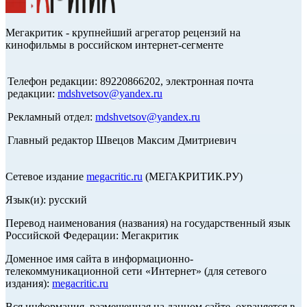
Мегакритик - крупнейший агрегатор рецензий на
кинофильмы в российском интернет-сегменте
Телефон редакции: 89220866202, электронная почта
редакции:
mdshvetsov@yandex.ru
Рекламный отдел:
mdshvetsov@yandex.ru
Главный редактор Швецов Максим Дмитриевич
Сетевое издание
megacritic.ru
(МЕГАКРИТИК.РУ)
Язык(и): русский
Перевод наименования (названия) на государственный язык
Российской Федерации: Мегакритик
Доменное имя сайта в информационно-
телекоммуникационной сети «Интернет» (для сетевого
издания):
megacritic.ru
Вся информация, размещенная на данном сайте, охраняется в