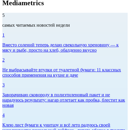
Mediametrics
5
самых читаемых новостей недели
1
Вместо солений теперь делаю свекольную хреновину — к
мясу и рыбе, просто на хлеб, обалденно вкусно
2
Не выбрасывайте втулки от туалетной бумаги: 11 классных
способов применения на кухне и даче
3
Заворачиваю сковороду в полиэтиленовый пакет и не
нарадуюсь результату: нагар отлетает как пробка, блестит как
новая
4
Клею лист бумаги к унитазу и всё лето радуюсь своей