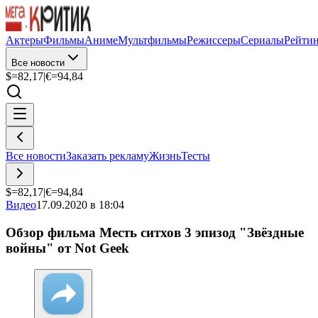
Актеры
Фильмы
Аниме
Мультфильмы
Режиссеры
Сериалы
Рейти
Все новости
$=
82,17
|
€=
94,84
Все новости
Заказать рекламу
Жизнь
Тесты
$=
82,17
|
€=
94,84
Видео
17.09.2020 в 18:04
Обзор фильма Месть ситхов 3 эпизод "Звёздные
войны" от Not Geek