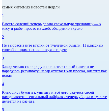
самых читаемых новостей недели
1
Вместо солений теперь делаю свекольную хреновину — к
мясу и рыбе, просто на хлеб, обалденно вкусно
2
Не выбрасывайте втулки от туалетной бумаги: 11 классных
способов применения на кухне и даче
3
Заворачиваю сковороду в полиэтиленовый пакет и не
нарадуюсь результату: нагар отлетает как пробка, блестит как
новая
4
Клею лист бумаги к унитазу и всё лето радуюсь своей
находчивости: гениальный лайфхак - теперь уборка в туалете
делается на раз-два
5