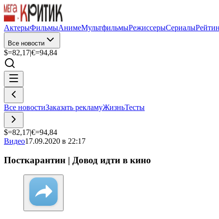
Актеры
Фильмы
Аниме
Мультфильмы
Режиссеры
Сериалы
Рейти
Все новости
$=
82,17
|
€=
94,84
Все новости
Заказать рекламу
Жизнь
Тесты
$=
82,17
|
€=
94,84
Видео
17.09.2020 в 22:17
Посткарантин | Довод идти в кино