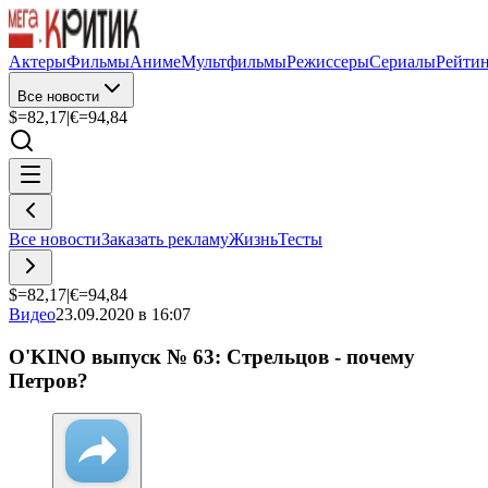
Актеры
Фильмы
Аниме
Мультфильмы
Режиссеры
Сериалы
Рейти
Все новости
$=
82,17
|
€=
94,84
Все новости
Заказать рекламу
Жизнь
Тесты
$=
82,17
|
€=
94,84
Видео
23.09.2020 в 16:07
O'KINO выпуск № 63: Стрельцов - почему
Петров?