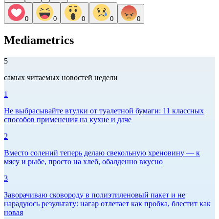
0
0
0
0
0
Mediametrics
5
самых читаемых новостей недели
1
Не выбрасывайте втулки от туалетной бумаги: 11 классных
способов применения на кухне и даче
2
Вместо солений теперь делаю свекольную хреновину — к
мясу и рыбе, просто на хлеб, обалденно вкусно
3
Заворачиваю сковороду в полиэтиленовый пакет и не
нарадуюсь результату: нагар отлетает как пробка, блестит как
новая