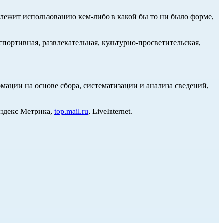
длежит использованию кем-либо в какой бы то ни было форме,
портивная, развлекательная, культурно-просветительская,
ции на основе сбора, систематизации и анализа сведений,
Яндекс Метрика,
top.mail.ru
, LiveInternet.