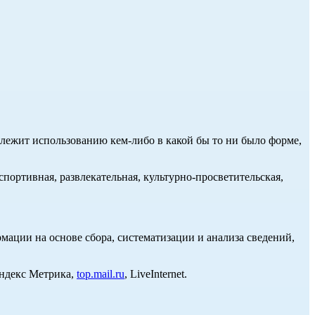
длежит использованию кем-либо в какой бы то ни было форме,
портивная, развлекательная, культурно-просветительская,
ции на основе сбора, систематизации и анализа сведений,
Яндекс Метрика,
top.mail.ru
, LiveInternet.