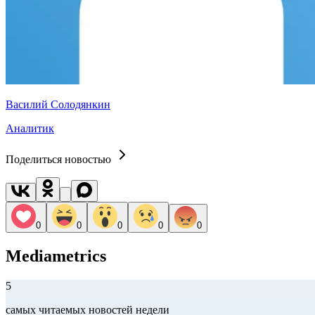
Василий Солодянкин
Аналитик
Поделиться новостью
0
0
0
0
0
Mediametrics
5
самых читаемых новостей недели