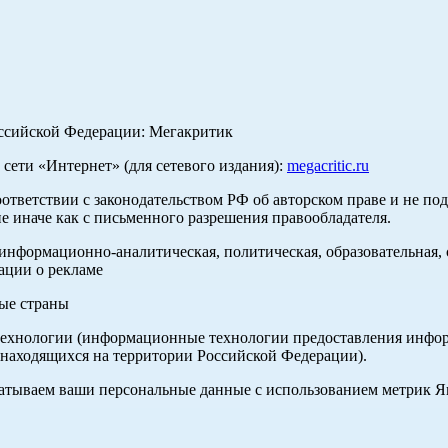
оссийской Федерации: Мегакритик
ети «Интернет» (для сетевого издания):
megacritic.ru
оответствии с законодательством РФ об авторском праве и не по
е иначе как с письменного разрешения правообладателя.
нформационно-аналитическая, политическая, образовательная, с
ации о рекламе
ные страны
хнологии (информационные технологии предоставления информа
 находящихся на территории Российской Федерации).
абатываем ваши персональные данные с использованием метрик 