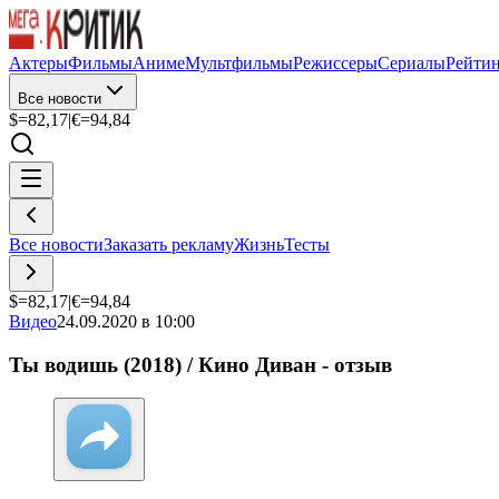
Актеры
Фильмы
Аниме
Мультфильмы
Режиссеры
Сериалы
Рейти
Все новости
$=
82,17
|
€=
94,84
Все новости
Заказать рекламу
Жизнь
Тесты
$=
82,17
|
€=
94,84
Видео
24.09.2020 в 10:00
Ты водишь (2018) / Кино Диван - отзыв