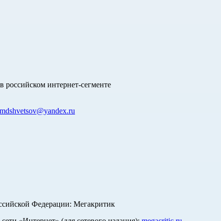
в российском интернет-сегменте
mdshvetsov@yandex.ru
оссийской Федерации: Мегакритик
ети «Интернет» (для сетевого издания):
megacritic.ru