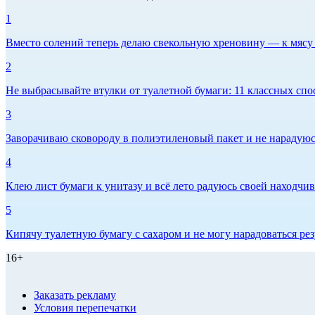
1
Вместо солений теперь делаю свекольную хреновину — к мясу и
2
Не выбрасывайте втулки от туалетной бумаги: 11 классных спо
3
Заворачиваю сковороду в полиэтиленовый пакет и не нарадуюсь 
4
Клею лист бумаги к унитазу и всё лето радуюсь своей находчиво
5
Кипячу туалетную бумагу с сахаром и не могу нарадоваться рез
16+
Заказать рекламу
Условия перепечатки