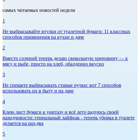
самых читаемых новостей недели
1
Не выбрасывайте втулки от туалетной бумаги: 11 классных
способов применения на кухне и даче
2
Вместо солений теперь делаю свекольную хреновину — к
мясу и рыбе, просто на хлеб, обалденно вкусно
3
Не спешите выбрасывать старые ручки: вот 7 способов
использовать их в быту и на даче
4
Клею лист бумаги к унитазу и всё лето радуюсь своей
находчивости: гениальный лайфхак - теперь уборка в туалете
делается на раз-два
5