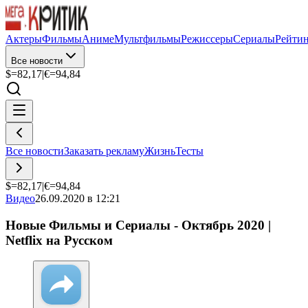
Актеры
Фильмы
Аниме
Мультфильмы
Режиссеры
Сериалы
Рейти
Все новости
$=
82,17
|
€=
94,84
Все новости
Заказать рекламу
Жизнь
Тесты
$=
82,17
|
€=
94,84
Видео
26.09.2020 в 12:21
Новые Фильмы и Сериалы - Октябрь 2020 |
Netflix на Русском