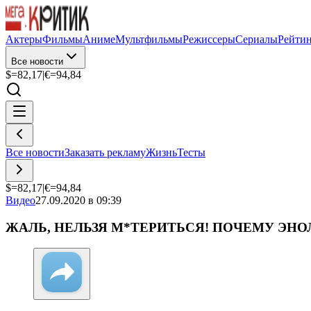
Актеры
Фильмы
Аниме
Мультфильмы
Режиссеры
Сериалы
Рейти
Все новости
$=
82,17
|
€=
94,84
Все новости
Заказать рекламу
Жизнь
Тесты
$=
82,17
|
€=
94,84
Видео
27.09.2020 в 09:39
ЖАЛЬ, НЕЛЬЗЯ М*ТЕРИТЬСЯ! ПОЧЕМУ ЭН