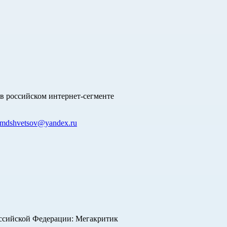
в российском интернет-сегменте
mdshvetsov@yandex.ru
оссийской Федерации: Мегакритик