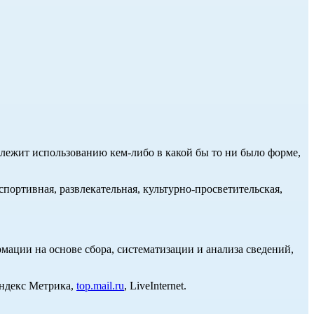
длежит использованию кем-либо в какой бы то ни было форме,
портивная, развлекательная, культурно-просветительская,
ции на основе сбора, систематизации и анализа сведений,
Яндекс Метрика,
top.mail.ru
, LiveInternet.