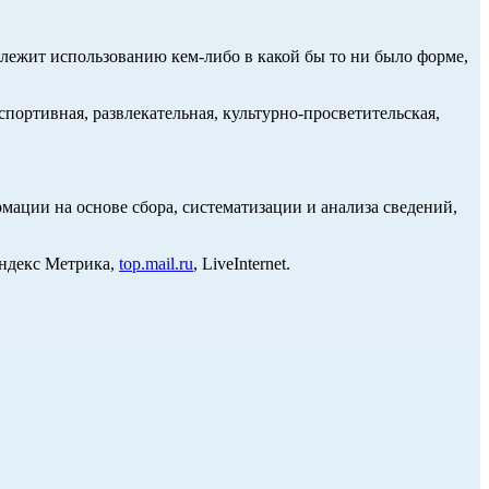
длежит использованию кем-либо в какой бы то ни было форме,
портивная, развлекательная, культурно-просветительская,
ции на основе сбора, систематизации и анализа сведений,
Яндекс Метрика,
top.mail.ru
, LiveInternet.