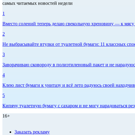
самых читаемых новостей недели
1
Вместо солений теперь делаю свекольную хреновину — к мясу и
2
Не выбрасывайте втулки от туалетной бумаги: 11 классных спо
3
Заворачиваю сковороду в полиэтиленовый пакет и не нарадуюсь 
4
Клею лист бумаги к унитазу и всё лето радуюсь своей находчиво
5
Кипячу туалетную бумагу с сахаром и не могу нарадоваться рез
16+
Заказать рекламу