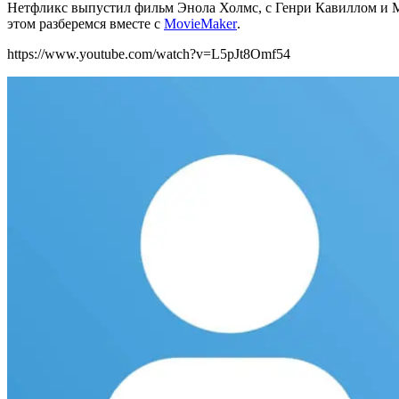
Нетфликс выпустил фильм Энола Холмс, с Генри Кавиллом и М
этом разберемся вместе с
MovieMaker
.
https://www.youtube.com/watch?v=L5pJt8Omf54