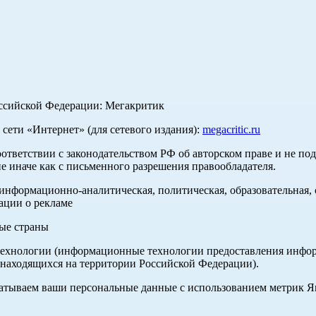
оссийской Федерации: Мегакритик
ети «Интернет» (для сетевого издания):
megacritic.ru
оответствии с законодательством РФ об авторском праве и не по
е иначе как с письменного разрешения правообладателя.
нформационно-аналитическая, политическая, образовательная, с
ации о рекламе
ные страны
хнологии (информационные технологии предоставления информа
 находящихся на территории Российской Федерации).
абатываем ваши персональные данные с использованием метрик 