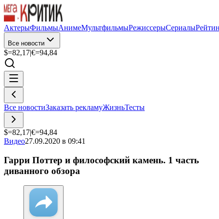
Актеры
Фильмы
Аниме
Мультфильмы
Режиссеры
Сериалы
Рейти
Все новости
$=
82,17
|
€=
94,84
Все новости
Заказать рекламу
Жизнь
Тесты
$=
82,17
|
€=
94,84
Видео
27.09.2020 в 09:41
Гарри Поттер и философский камень. 1 часть
диванного обзора