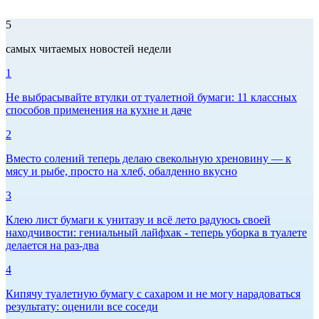
5
самых читаемых новостей недели
1
Не выбрасывайте втулки от туалетной бумаги: 11 классных
способов применения на кухне и даче
2
Вместо солений теперь делаю свекольную хреновину — к
мясу и рыбе, просто на хлеб, обалденно вкусно
3
Клею лист бумаги к унитазу и всё лето радуюсь своей
находчивости: гениальный лайфхак - теперь уборка в туалете
делается на раз-два
4
Кипячу туалетную бумагу с сахаром и не могу нарадоваться
результату: оценили все соседи