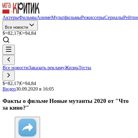
Актеры
Фильмы
Аниме
Мультфильмы
Режиссеры
Сериалы
Рейти
Все новости
$=
82,17
|
€=
94,84
Все новости
Заказать рекламу
Жизнь
Тесты
$=
82,17
|
€=
94,84
Видео
30.09.2020 в 16:05
Факты о фильме Новые мутанты 2020 от "Что
за кино?"