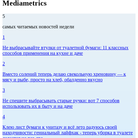
Mediametrics
5
самых читаемых новостей недели
1
Не выбрасывайте втулки от туалетной бумаги: 11 классных
способов применения на кухне и даче
2
Вместо солений теперь делаю свекольную хреновину — к
мясу и рыбе, просто на хлеб, обалденно вкусно
3
Не спешите выбрасывать старые ручки: вот 7 способов
использовать их в быту и на даче
4
Клею лист бумаги к унитазу и всё лето радуюсь своей
находчивости: гениальный лайфхак - теперь уборка в туалете