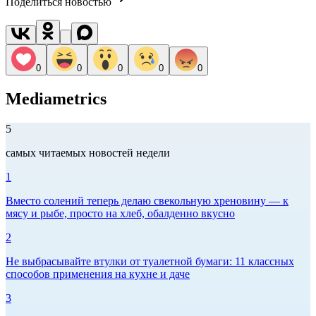
Поделиться новостью
0
0
0
0
0
Mediametrics
5
самых читаемых новостей недели
1
Вместо солений теперь делаю свекольную хреновину — к
мясу и рыбе, просто на хлеб, обалденно вкусно
2
Не выбрасывайте втулки от туалетной бумаги: 11 классных
способов применения на кухне и даче
3