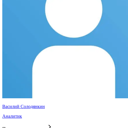
Василий Солодянкин
Аналитик