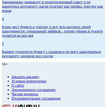
Заворачиваю сковороду в полиэтиленовый пакет и не
нарадуюсь результату: нагар отлетает как пробка, блестит как
новая
4
Клею лист бумаги к унитазу и всё лето радуюсь своей
находчивости: гениальный лайфхак - теперь уборка в туалете
делается на раз-два
5
Кипячу туалетную бумагу с сахаром и не могу нарадоваться
результату: оценили все соседи
16+
Заказать рекламу
Условия перепечатки
О сайте
Лицензионное соглашение
Частые вопросы
Пользовательское соглашение