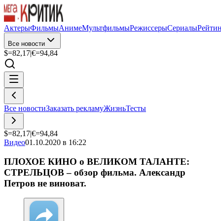
Актеры
Фильмы
Аниме
Мультфильмы
Режиссеры
Сериалы
Рейти
Все новости
$=
82,17
|
€=
94,84
Все новости
Заказать рекламу
Жизнь
Тесты
$=
82,17
|
€=
94,84
Видео
01.10.2020 в 16:22
ПЛОХОЕ КИНО о ВЕЛИКОМ ТАЛАНТЕ:
СТРЕЛЬЦОВ – обзор фильма. Александр
Петров не виноват.