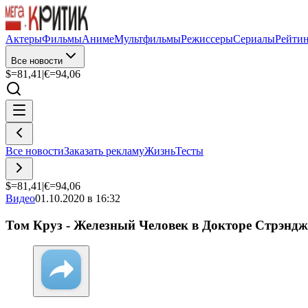
Актеры
Фильмы
Аниме
Мультфильмы
Режиссеры
Сериалы
Рейти
Все новости
$=
81,41
|
€=
94,06
Все новости
Заказать рекламу
Жизнь
Тесты
$=
81,41
|
€=
94,06
Видео
01.10.2020 в 16:32
Том Круз - Железный Человек в Докторе Стрэндж 