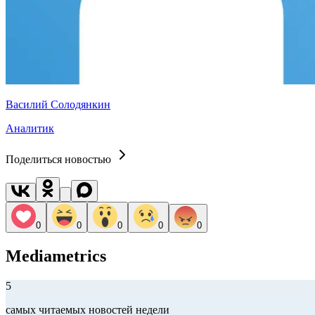
Василий Солодянкин
Аналитик
Поделиться новостью
0
0
0
0
0
Mediametrics
5
самых читаемых новостей недели