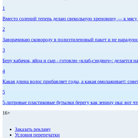
1
Вместо солений теперь делаю свекольную хреновину — к мясу и
2
Заворачиваю сковороду в полиэтиленовый пакет и не нарадуюсь 
3
Беру кабачок, яйца и сыр - готовлю «клаб-сэндвич»: делается на
4
Какая длина волос прибавляет годы, а какая омолаживает: сов
5
5-литровые пластиковые бутылки берегу как зеницу ока: вот ч
16+
Заказать рекламу
Условия перепечатки