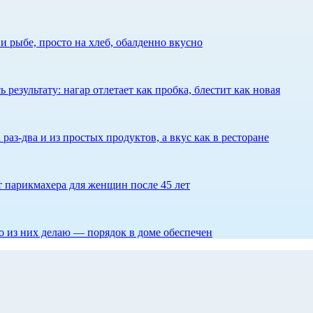
 рыбе, просто на хлеб, обалденно вкусно
результату: нагар отлетает как пробка, блестит как новая
 раз-два и из простых продуктов, а вкус как в ресторане
ет парикмахера для женщин после 45 лет
то из них делаю — порядок в доме обеспечен