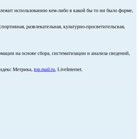
длежит использованию кем-либо в какой бы то ни было форме,
портивная, развлекательная, культурно-просветительская,
ции на основе сбора, систематизации и анализа сведений,
Яндекс Метрика,
top.mail.ru
, LiveInternet.