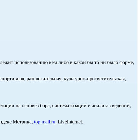
длежит использованию кем-либо в какой бы то ни было форме,
портивная, развлекательная, культурно-просветительская,
ции на основе сбора, систематизации и анализа сведений,
Яндекс Метрика,
top.mail.ru
, LiveInternet.