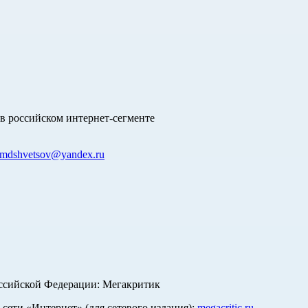
в российском интернет-сегменте
mdshvetsov@yandex.ru
оссийской Федерации: Мегакритик
ети «Интернет» (для сетевого издания):
megacritic.ru