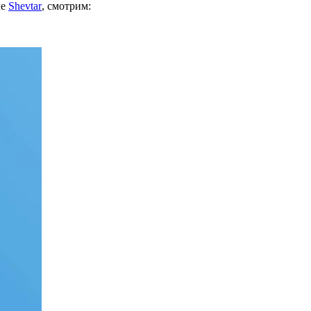
ле
Shevtar
, смотрим: