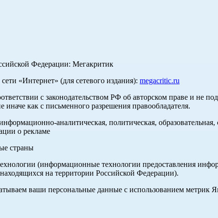
оссийской Федерации: Мегакритик
ети «Интернет» (для сетевого издания):
megacritic.ru
оответствии с законодательством РФ об авторском праве и не по
е иначе как с письменного разрешения правообладателя.
нформационно-аналитическая, политическая, образовательная, с
ации о рекламе
ные страны
хнологии (информационные технологии предоставления информа
 находящихся на территории Российской Федерации).
абатываем ваши персональные данные с использованием метрик 