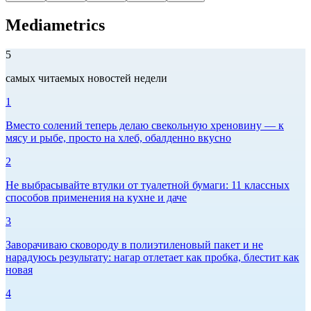
Mediametrics
5
самых читаемых новостей недели
1
Вместо солений теперь делаю свекольную хреновину — к
мясу и рыбе, просто на хлеб, обалденно вкусно
2
Не выбрасывайте втулки от туалетной бумаги: 11 классных
способов применения на кухне и даче
3
Заворачиваю сковороду в полиэтиленовый пакет и не
нарадуюсь результату: нагар отлетает как пробка, блестит как
новая
4