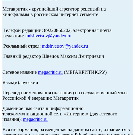
Мегакритик - крупнейший агрегатор рецензий на
кинофильмы в российском интернет-сегменте
Телефон редакции: 89220866202, электронная почта
редакции:
mdshvetsov@yandex.ru
Рекламный отдел:
mdshvetsov@yandex.ru
Главный редактор Швецов Максим Дмитриевич
Сетевое издание
megacritic.ru
(МЕГАКРИТИК.РУ)
Язык(и): русский
Перевод наименования (названия) на государственный язык
Российской Федерации: Мегакритик
Доменное имя сайта в информационно-
телекоммуникационной сети «Интернет» (для сетевого
издания):
megacritic.ru
Вся информация, размещенная на данном сайте, охраняется в
соответствии с законодательством РФ об авторском праве и не