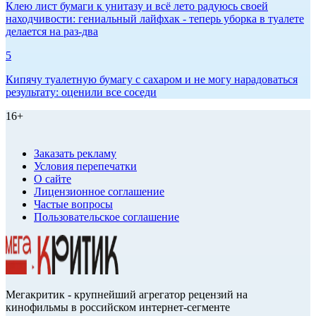
Клею лист бумаги к унитазу и всё лето радуюсь своей
находчивости: гениальный лайфхак - теперь уборка в туалете
делается на раз-два
5
Кипячу туалетную бумагу с сахаром и не могу нарадоваться
результату: оценили все соседи
16+
Заказать рекламу
Условия перепечатки
О сайте
Лицензионное соглашение
Частые вопросы
Пользовательское соглашение
Мегакритик - крупнейший агрегатор рецензий на
кинофильмы в российском интернет-сегменте