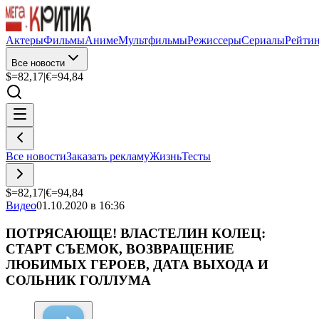
Актеры
Фильмы
Аниме
Мультфильмы
Режиссеры
Сериалы
Рейти
Все новости
$=
82,17
|
€=
94,84
Все новости
Заказать рекламу
Жизнь
Тесты
$=
82,17
|
€=
94,84
Видео
01.10.2020 в 16:36
ПОТРЯСАЮЩЕ! ВЛАСТЕЛИН КОЛЕЦ:
СТАРТ СЪЕМОК, ВОЗВРАЩЕНИЕ
ЛЮБИМЫХ ГЕРОЕВ, ДАТА ВЫХОДА И
СОЛЬНИК ГОЛЛУМА