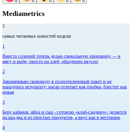
0
0
0
0
0
Mediametrics
5
самых читаемых новостей недели
1
Вместо солений теперь делаю свекольную хреновину — к
мясу и рыбе, просто на хлеб, обалденно вкусно
2
Заворачиваю сковороду в полиэтиленовый пакет и не
нарадуюсь результату: нагар отлетает как пробка, блестит как
новая
3
Беру кабачок, яйца и сыр - готовлю «клаб-сэндвич»: делается
на раз-два и из простых продуктов, а вкус как в ресторане
4