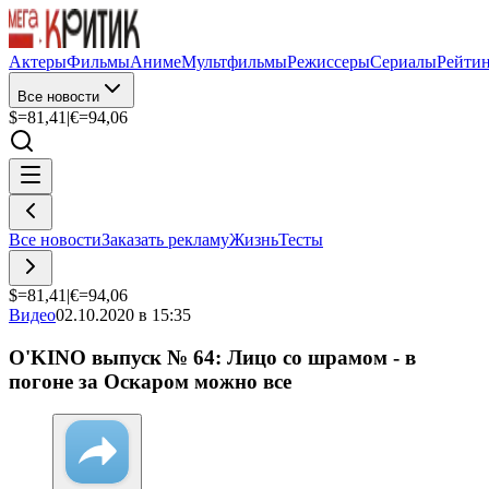
Актеры
Фильмы
Аниме
Мультфильмы
Режиссеры
Сериалы
Рейти
Все новости
$=
81,41
|
€=
94,06
Все новости
Заказать рекламу
Жизнь
Тесты
$=
81,41
|
€=
94,06
Видео
02.10.2020 в 15:35
O'KINO выпуск № 64: Лицо со шрамом - в
погоне за Оскаром можно все